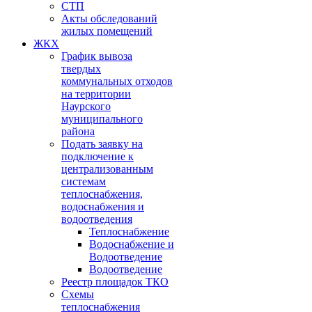
СТП
Акты обследований
жилых помещений
ЖКХ
График вывоза
твердых
коммунальных отходов
на территории
Наурского
муниципального
района
Подать заявку на
подключение к
централизованным
системам
теплоснабжения,
водоснабжения и
водоотведения
Теплоснабжение
Водоснабжение и
Водоотведение
Водоотведение
Реестр площадок ТКО
Схемы
теплоснабжения