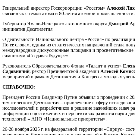
Генеральный директор Госкорпорации «Росатом»
Алексей Ли
связанных с темой атома и 80-летия атомной промышленности.
Губернатор Ямало-Ненецкого автономного округа
Дмитрий А
инициатив Десятилетия.
О деятельности Национального центра «Россия» по реализации 
По
ее
словам, одним из стратегических направлений стала поп
международные дискуссионные площадки и просветительские
симпозиум «Создавая будущее».
Руководитель Образовательного Фонда «Талант и успех»
Елен
Садовничий
, ректор Президентской академии
Алексей Комис
мероприятий в рамках Десятилетия и Конгресса молодых учен
СПРАВОЧНО:
Президент России Владимир Путин объявил о проведении с 20
тематического Десятилетия – привлечение в сферу исследован
исследователей и разработчиков в решение важнейших задач р
информации о достижениях и перспективах развития науки для
технологий – АНО «Национальные приоритеты».
26-28 ноября 2025 г. на федеральной территории «Сириус» сос
мероприятие Десятилетия науки и технологий в России. Конгре