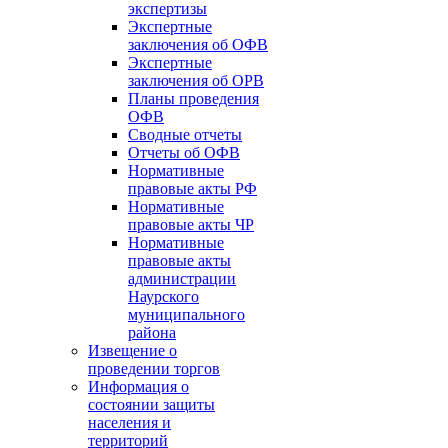
экспертизы
Экспертные
заключения об ОФВ
Экспертные
заключения об ОРВ
Планы проведения
ОФВ
Сводные отчеты
Отчеты об ОФВ
Нормативные
правовые акты РФ
Нормативные
правовые акты ЧР
Нормативные
правовые акты
администрации
Наурского
муниципального
района
Извещение о
проведении торгов
Информация о
состоянии защиты
населения и
территорий