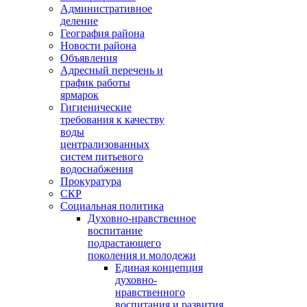
Административное
деление
География района
Новости района
Объявления
Адресный перечень и
график работы
ярмарок
Гигиенические
требования к качеству
воды
централизованных
систем питьевого
водоснабжения
Прокуратура
СКР
Социальная политика
Духовно-нравственное
воспитание
подрастающего
поколения и молодежи
Единая концепция
духовно-
нравственного
воспитания и развития