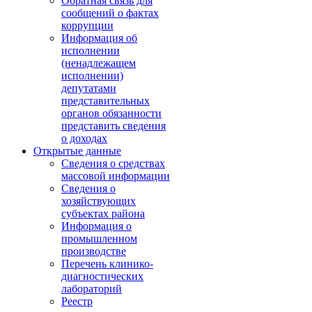
Обратная связь для
сообщений о фактах
коррупции
Информация об
исполнении
(ненадлежащем
исполнении)
депутатами
представительных
органов обязанности
представить сведения
о доходах
Открытые данные
Сведения о средствах
массовой информации
Сведения о
хозяйствующих
субъектах района
Информация о
промышленном
производстве
Перечень клинико-
диагностических
лабораторий
Реестр