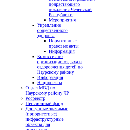
подрастающего
поколения Чеченской
Республики
Мероприятия
Укрепление
общественного
здоровья
Нормативные
правовые акты
Информация
Комиссия по
организации отдыха и
оздоровления детей по
Наурскому району
Информация
Нацпроекты
Отдел МВД по
Наурскому району ЧР
Росреестр
Пенсионный фонд
Доступные значимые
(приоритетные)
инфраструктурные
объекты для
инвалидов.