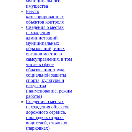
муниципального
имущества
Реестр
категорированных
объектов контроля
Сведения о местах
нахождения
администраций
муниципальных
образований, иных
органов местного
самоуправления, в том
числе в сфере
образования, труда,
социальной защиты,
спорта, культуры и
искусства
(наименование, режим
работы)
Сведения о местах
нахождения объектов
дорожного сервиса,
площадках отдыха
водителей, стоянках
(парковках)