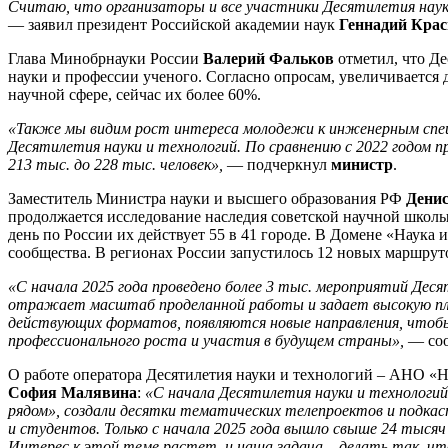
Считаю, что организаторы и все участники Десятилетия науки
— заявил президент Российской академии наук
Геннадий Кра
Глава Минобрнауки России
Валерий Фальков
отметил, что Де
науки и профессии ученого. Согласно опросам, увеличивается
научной сфере, сейчас их более 60%.
«Также мы видим рост интереса молодежи к инженерным спец
Десятилетия науки и технологий. По сравнению с 2022 годом п
213 тыс. до 228 тыс. человек»,
— подчеркнул
министр
.
Заместитель Министра науки и высшего образования РФ
Дени
продолжается исследование наследия советской научной школы
день по России их действует 55 в 41 городе. В Домене «Наука 
сообщества. В регионах России запустилось 12 новых маршрутов
«С начала 2025 года проведено более 3 тыс. мероприятий Деся
отражает масштаб проделанной работы и задает высокую пл
действующих форматов, появляются новые направления, чтобы
профессионального роста и участия в будущем страны»,
— со
О работе оператора Десятилетия науки и технологий – АНО «
София Малявина
:
«С начала Десятилетия науки и технологий 
рядом», создали десятки тематических телепроектов и подкас
и студентов. Только с начала 2025 года вышло свыше 24 тысяч
Интерес к этой теме растет, и наша задача
–
делать так, чт