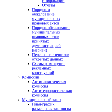
газификации
Отчеты
Порядок и
обжалование
муниципальных
правовых актов
Порядок обжалования
муниципальных
правовых актов
принятых
администрацией
(мэрией)
Перечень источников
открытых данных
Схемы размещения
рекламных
конструкций
Комиссии
Антинаркотическая
комиссия
Антитеррористическая
комиссия
Муниципальный заказ
План-график
размещения заказов на