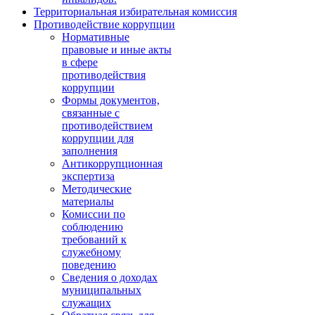
Территориальная избирательная комиссия
Противодействие коррупции
Нормативные
правовые и иные акты
в сфере
противодействия
коррупции
Формы документов,
связанные с
противодействием
коррупции для
заполнения
Антикоррупционная
экспертиза
Методические
материалы
Комиссии по
соблюдению
требований к
служебному
поведению
Сведения о доходах
муниципальных
служащих