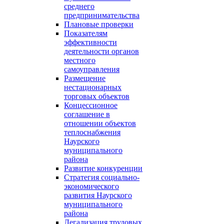
среднего
предпринимательства
Плановые проверки
Показателям
эффективности
деятельности органов
местного
самоуправления
Размещение
нестационарных
торговых объектов
Концессионное
соглашение в
отношении объектов
теплоснабжения
Наурского
муниципального
района
Развитие конкуренции
Стратегия социально-
экономического
развития Наурского
муниципального
района
Легализация трудовых