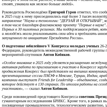
стоят, узнавали как можно больше людей»
.
Руководитель Росмолодёжи
Григорий Гуров
отметил, что сооб
в 2025 году к нему присоединились ещё более 3 тысяч волонтё
направление "Наука и технологии: "ДЕРЗАЙ И ОТКРЫВАЙ", ко
в том числе благодаря флагманскому проекту "Первые в науке".
Первых в 30 пилотных регионах. Мы поддерживаем ребят, кото
и молодёжь могли реализовывать свои идеи и предлагать инн
запущенного по инициативе Президента России».
О подготовке юбилейного V Конгресса молодых ученых
26-2
Федерации, руководитель межведомственной рабочей группы 
мероприятий-спутников
Антон Кобяков
.
«Особое внимание в 2025 году уделяется расширению междуна
активная работа по приглашению к участию в Конгрессе зару
продвижения Конгресс был представлен на внешних коммуника
презентационные сессии ПМЭФ в Мексике, Турции, Индии, араб
кампании выступает Friends for Leadership – объединение, со
которое действует в 130 странах. По итогам работы на сегодн
участников»
, — сказал
Антон Кобяков
.
Среди нововведений предстоящего Конгресса
советник Прези
гуманитарным исследованиям БРИКС. Кроме того, в рамках вы
посвященные промышленности, технологическому развитию, з