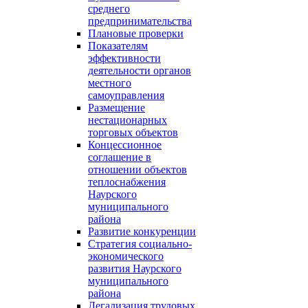
среднего
предпринимательства
Плановые проверки
Показателям
эффективности
деятельности органов
местного
самоуправления
Размещение
нестационарных
торговых объектов
Концессионное
соглашение в
отношении объектов
теплоснабжения
Наурского
муниципального
района
Развитие конкуренции
Стратегия социально-
экономического
развития Наурского
муниципального
района
Легализация трудовых