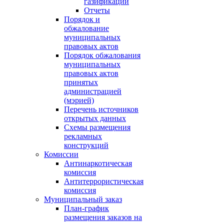
газификации
Отчеты
Порядок и
обжалование
муниципальных
правовых актов
Порядок обжалования
муниципальных
правовых актов
принятых
администрацией
(мэрией)
Перечень источников
открытых данных
Схемы размещения
рекламных
конструкций
Комиссии
Антинаркотическая
комиссия
Антитеррористическая
комиссия
Муниципальный заказ
План-график
размещения заказов на