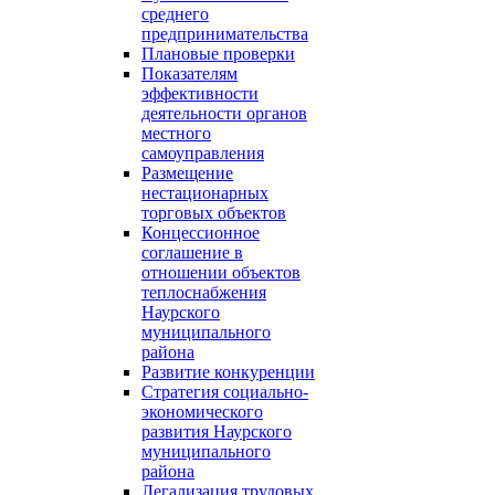
среднего
предпринимательства
Плановые проверки
Показателям
эффективности
деятельности органов
местного
самоуправления
Размещение
нестационарных
торговых объектов
Концессионное
соглашение в
отношении объектов
теплоснабжения
Наурского
муниципального
района
Развитие конкуренции
Стратегия социально-
экономического
развития Наурского
муниципального
района
Легализация трудовых