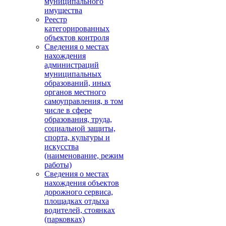
муниципального
имущества
Реестр
категорированных
объектов контроля
Сведения о местах
нахождения
администраций
муниципальных
образований, иных
органов местного
самоуправления, в том
числе в сфере
образования, труда,
социальной защиты,
спорта, культуры и
искусства
(наименование, режим
работы)
Сведения о местах
нахождения объектов
дорожного сервиса,
площадках отдыха
водителей, стоянках
(парковках)