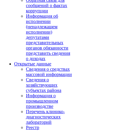
Обратная связь для
сообщений о фактах
коррупции
Информация об
исполнении
(ненадлежащем
исполнении)
депутатами
представительных
органов обязанности
представить сведения
о доходах
Открытые данные
Сведения о средствах
массовой информации
Сведения о
хозяйствующих
субъектах района
Информация о
промышленном
производстве
Перечень клинико-
диагностических
лабораторий
Реестр