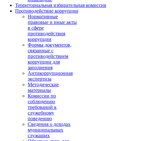
Территориальная избирательная комиссия
Противодействие коррупции
Нормативные
правовые и иные акты
в сфере
противодействия
коррупции
Формы документов,
связанные с
противодействием
коррупции для
заполнения
Антикоррупционная
экспертиза
Методические
материалы
Комиссии по
соблюдению
требований к
служебному
поведению
Сведения о доходах
муниципальных
служащих