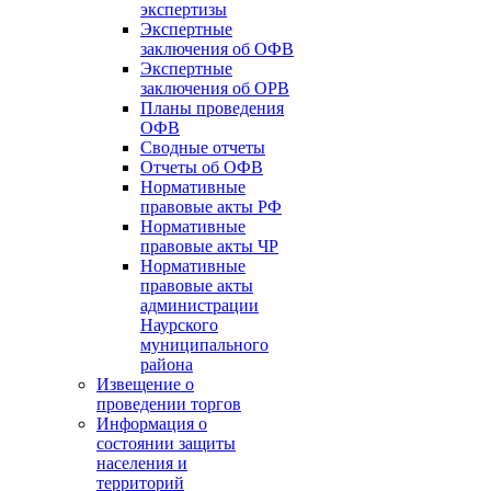
экспертизы
Экспертные
заключения об ОФВ
Экспертные
заключения об ОРВ
Планы проведения
ОФВ
Сводные отчеты
Отчеты об ОФВ
Нормативные
правовые акты РФ
Нормативные
правовые акты ЧР
Нормативные
правовые акты
администрации
Наурского
муниципального
района
Извещение о
проведении торгов
Информация о
состоянии защиты
населения и
территорий