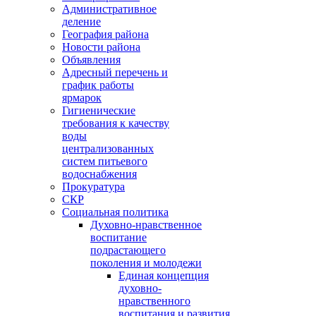
Административное
деление
География района
Новости района
Объявления
Адресный перечень и
график работы
ярмарок
Гигиенические
требования к качеству
воды
централизованных
систем питьевого
водоснабжения
Прокуратура
СКР
Социальная политика
Духовно-нравственное
воспитание
подрастающего
поколения и молодежи
Единая концепция
духовно-
нравственного
воспитания и развития