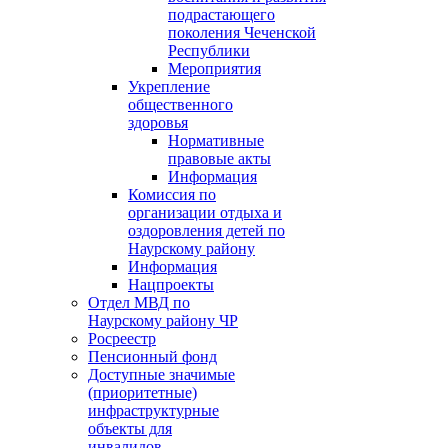
подрастающего
поколения Чеченской
Республики
Мероприятия
Укрепление
общественного
здоровья
Нормативные
правовые акты
Информация
Комиссия по
организации отдыха и
оздоровления детей по
Наурскому району
Информация
Нацпроекты
Отдел МВД по
Наурскому району ЧР
Росреестр
Пенсионный фонд
Доступные значимые
(приоритетные)
инфраструктурные
объекты для
инвалидов.