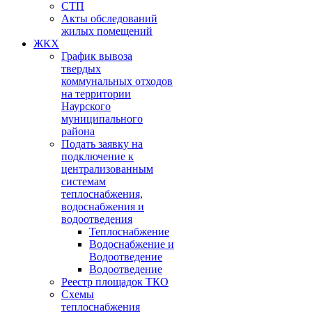
СТП
Акты обследований
жилых помещений
ЖКХ
График вывоза
твердых
коммунальных отходов
на территории
Наурского
муниципального
района
Подать заявку на
подключение к
централизованным
системам
теплоснабжения,
водоснабжения и
водоотведения
Теплоснабжение
Водоснабжение и
Водоотведение
Водоотведение
Реестр площадок ТКО
Схемы
теплоснабжения