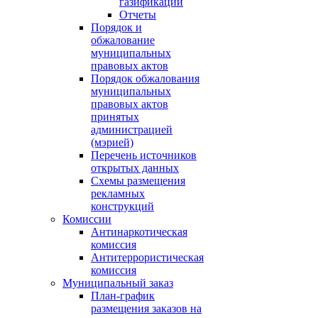
газификации
Отчеты
Порядок и
обжалование
муниципальных
правовых актов
Порядок обжалования
муниципальных
правовых актов
принятых
администрацией
(мэрией)
Перечень источников
открытых данных
Схемы размещения
рекламных
конструкций
Комиссии
Антинаркотическая
комиссия
Антитеррористическая
комиссия
Муниципальный заказ
План-график
размещения заказов на