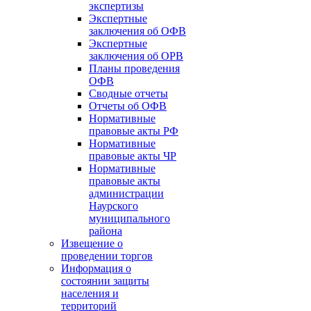
экспертизы
Экспертные
заключения об ОФВ
Экспертные
заключения об ОРВ
Планы проведения
ОФВ
Сводные отчеты
Отчеты об ОФВ
Нормативные
правовые акты РФ
Нормативные
правовые акты ЧР
Нормативные
правовые акты
администрации
Наурского
муниципального
района
Извещение о
проведении торгов
Информация о
состоянии защиты
населения и
территорий