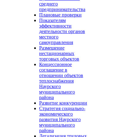
среднего
предпринимательства
Плановые проверки
Показателям
эффективности
деятельности органов
местного
самоуправления
Размещение
нестационарных
торговых объектов
Концессионное
соглашение в
отношении объектов
теплоснабжения
Наурского
муниципального
района
Развитие конкуренции
Стратегия социально-
экономического
развития Наурского
муниципального
района
Легализация трудовых