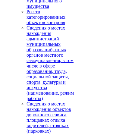
муниципального
имущества
Реестр
категорированных
объектов контроля
Сведения о местах
нахождения
администраций
муниципальных
образований, иных
органов местного
самоуправления, в том
числе в сфере
образования, труда,
социальной защиты,
спорта, культуры и
искусства
(наименование, режим
работы)
Сведения о местах
нахождения объектов
дорожного сервиса,
площадках отдыха
водителей, стоянках
(парковках)