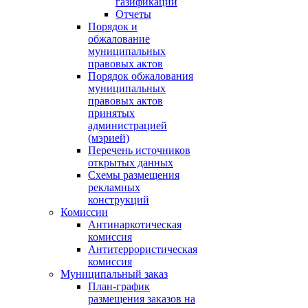
газификации
Отчеты
Порядок и
обжалование
муниципальных
правовых актов
Порядок обжалования
муниципальных
правовых актов
принятых
администрацией
(мэрией)
Перечень источников
открытых данных
Схемы размещения
рекламных
конструкций
Комиссии
Антинаркотическая
комиссия
Антитеррористическая
комиссия
Муниципальный заказ
План-график
размещения заказов на