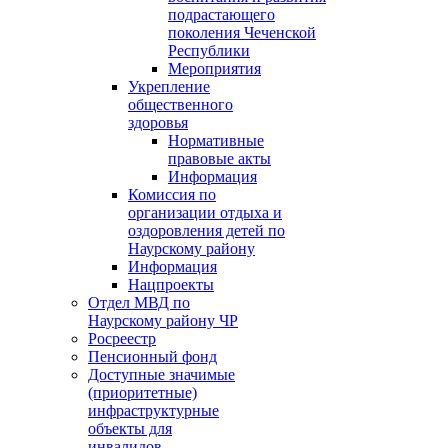
подрастающего
поколения Чеченской
Республики
Мероприятия
Укрепление
общественного
здоровья
Нормативные
правовые акты
Информация
Комиссия по
организации отдыха и
оздоровления детей по
Наурскому району
Информация
Нацпроекты
Отдел МВД по
Наурскому району ЧР
Росреестр
Пенсионный фонд
Доступные значимые
(приоритетные)
инфраструктурные
объекты для
инвалидов.