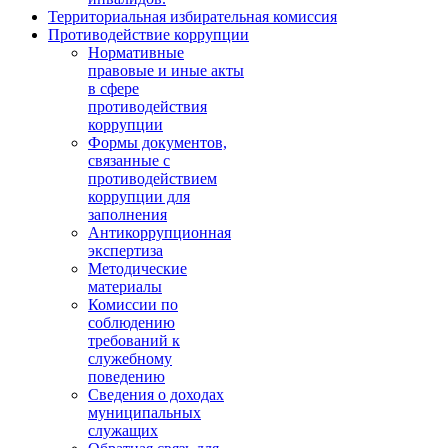
Территориальная избирательная комиссия
Противодействие коррупции
Нормативные
правовые и иные акты
в сфере
противодействия
коррупции
Формы документов,
связанные с
противодействием
коррупции для
заполнения
Антикоррупционная
экспертиза
Методические
материалы
Комиссии по
соблюдению
требований к
служебному
поведению
Сведения о доходах
муниципальных
служащих