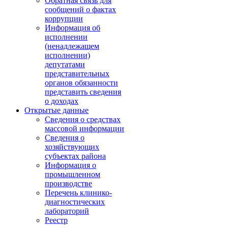
Обратная связь для
сообщений о фактах
коррупции
Информация об
исполнении
(ненадлежащем
исполнении)
депутатами
представительных
органов обязанности
представить сведения
о доходах
Открытые данные
Сведения о средствах
массовой информации
Сведения о
хозяйствующих
субъектах района
Информация о
промышленном
производстве
Перечень клинико-
диагностических
лабораторий
Реестр