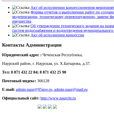
Акт об исполнении концессионером мероприя
Формы отчетов о выполнении работ по создани
модернизации, техническому перевооружению, замене ф
имущества
Об утверждении технического задания на раз
систем водоснабжения и водоотведения муниципального 
Акт об исполнении концессии
Контакты
Администрации
Юридический адрес :
Чеченская Республика,
Наурский район, г. Наурская, ул. Х.Батырова, д.37.
Тел: 8 871 432 22 84; 8 871 432 25 90
Почтовый индекс:
366128
E-mail:
admin-naur@95gov.ru,
admin-naur@mail.ru
Официальный сайт:
http://www.naurchr.ru