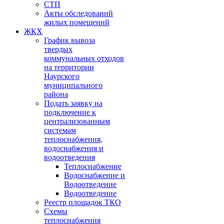
СТП
Акты обследований
жилых помещений
ЖКХ
График вывоза
твердых
коммунальных отходов
на территории
Наурского
муниципального
района
Подать заявку на
подключение к
централизованным
системам
теплоснабжения,
водоснабжения и
водоотведения
Теплоснабжение
Водоснабжение и
Водоотведение
Водоотведение
Реестр площадок ТКО
Схемы
теплоснабжения