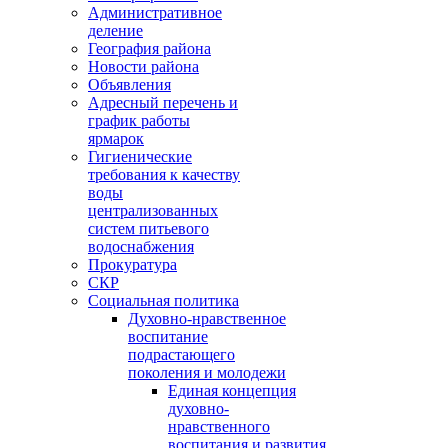
Административное
деление
География района
Новости района
Объявления
Адресный перечень и
график работы
ярмарок
Гигиенические
требования к качеству
воды
централизованных
систем питьевого
водоснабжения
Прокуратура
СКР
Социальная политика
Духовно-нравственное
воспитание
подрастающего
поколения и молодежи
Единая концепция
духовно-
нравственного
воспитания и развития