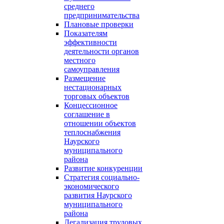
среднего
предпринимательства
Плановые проверки
Показателям
эффективности
деятельности органов
местного
самоуправления
Размещение
нестационарных
торговых объектов
Концессионное
соглашение в
отношении объектов
теплоснабжения
Наурского
муниципального
района
Развитие конкуренции
Стратегия социально-
экономического
развития Наурского
муниципального
района
Легализация трудовых