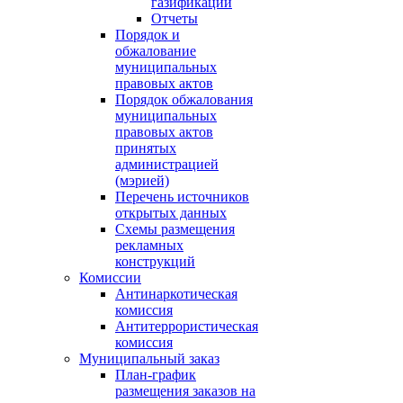
газификации
Отчеты
Порядок и
обжалование
муниципальных
правовых актов
Порядок обжалования
муниципальных
правовых актов
принятых
администрацией
(мэрией)
Перечень источников
открытых данных
Схемы размещения
рекламных
конструкций
Комиссии
Антинаркотическая
комиссия
Антитеррористическая
комиссия
Муниципальный заказ
План-график
размещения заказов на