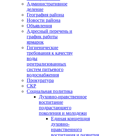
Административное
деление
География района
Новости района
Объявления
Адресный перечень и
график работы
ярмарок
Гигиенические
требования к качеству
воды
централизованных
систем питьевого
водоснабжения
Прокуратура
СКР
Социальная политика
Духовно-нравственное
воспитание
подрастающего
поколения и молодежи
Единая концепция
духовно-
нравственного
воспитания и развития