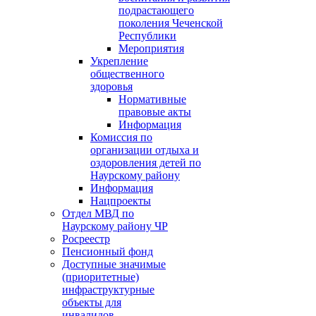
подрастающего
поколения Чеченской
Республики
Мероприятия
Укрепление
общественного
здоровья
Нормативные
правовые акты
Информация
Комиссия по
организации отдыха и
оздоровления детей по
Наурскому району
Информация
Нацпроекты
Отдел МВД по
Наурскому району ЧР
Росреестр
Пенсионный фонд
Доступные значимые
(приоритетные)
инфраструктурные
объекты для
инвалидов.