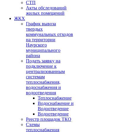
СТП
Акты обследований
жилых помещений
ЖКХ
График вывоза
твердых
коммунальных отходов
на территории
Наурского
муниципального
района
Подать заявку на
подключение к
централизованным
системам
теплоснабжения,
водоснабжения и
водоотведения
Теплоснабжение
Водоснабжение и
Водоотведение
Водоотведение
Реестр площадок ТКО
Схемы
теплоснабжения