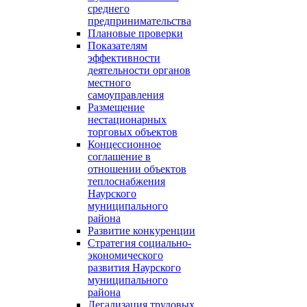
среднего
предпринимательства
Плановые проверки
Показателям
эффективности
деятельности органов
местного
самоуправления
Размещение
нестационарных
торговых объектов
Концессионное
соглашение в
отношении объектов
теплоснабжения
Наурского
муниципального
района
Развитие конкуренции
Стратегия социально-
экономического
развития Наурского
муниципального
района
Легализация трудовых