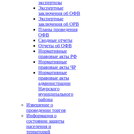
экспертизы
Экспертные
заключения об ОФВ
Экспертные
заключения об ОРВ
Планы проведения
ОФВ
Сводные отчеты
Отчеты об ОФВ
Нормативные
правовые акты РФ
Нормативные
правовые акты ЧР
Нормативные
правовые акты
администрации
Наурского
муниципального
района
Извещение о
проведении торгов
Информация о
состоянии защиты
населения и
территорий