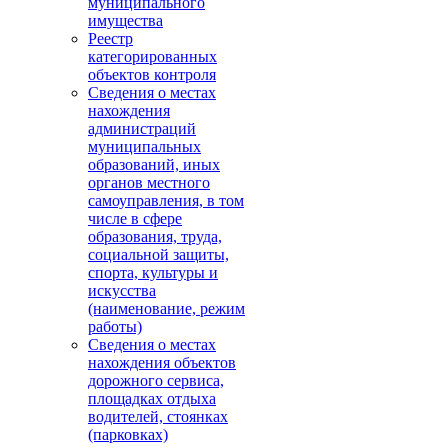
муниципального
имущества
Реестр
категорированных
объектов контроля
Сведения о местах
нахождения
администраций
муниципальных
образований, иных
органов местного
самоуправления, в том
числе в сфере
образования, труда,
социальной защиты,
спорта, культуры и
искусства
(наименование, режим
работы)
Сведения о местах
нахождения объектов
дорожного сервиса,
площадках отдыха
водителей, стоянках
(парковках)