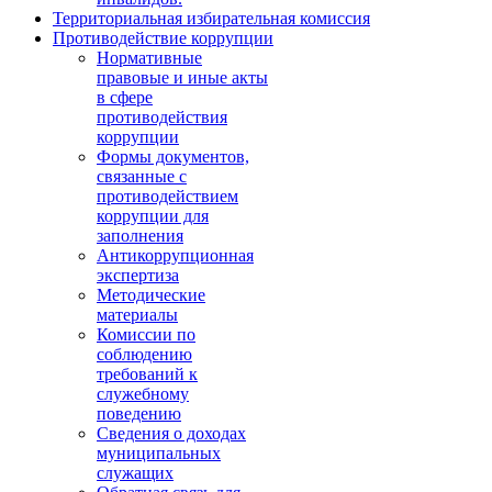
Территориальная избирательная комиссия
Противодействие коррупции
Нормативные
правовые и иные акты
в сфере
противодействия
коррупции
Формы документов,
связанные с
противодействием
коррупции для
заполнения
Антикоррупционная
экспертиза
Методические
материалы
Комиссии по
соблюдению
требований к
служебному
поведению
Сведения о доходах
муниципальных
служащих