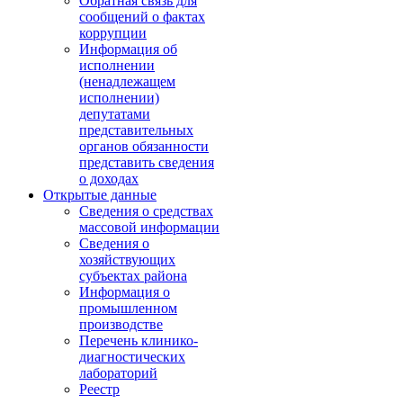
Обратная связь для
сообщений о фактах
коррупции
Информация об
исполнении
(ненадлежащем
исполнении)
депутатами
представительных
органов обязанности
представить сведения
о доходах
Открытые данные
Сведения о средствах
массовой информации
Сведения о
хозяйствующих
субъектах района
Информация о
промышленном
производстве
Перечень клинико-
диагностических
лабораторий
Реестр