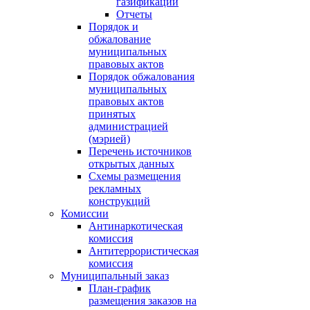
газификации
Отчеты
Порядок и
обжалование
муниципальных
правовых актов
Порядок обжалования
муниципальных
правовых актов
принятых
администрацией
(мэрией)
Перечень источников
открытых данных
Схемы размещения
рекламных
конструкций
Комиссии
Антинаркотическая
комиссия
Антитеррористическая
комиссия
Муниципальный заказ
План-график
размещения заказов на