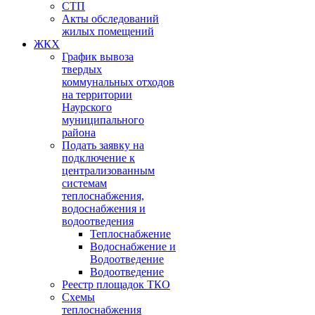
СТП
Акты обследований
жилых помещений
ЖКХ
График вывоза
твердых
коммунальных отходов
на территории
Наурского
муниципального
района
Подать заявку на
подключение к
централизованным
системам
теплоснабжения,
водоснабжения и
водоотведения
Теплоснабжение
Водоснабжение и
Водоотведение
Водоотведение
Реестр площадок ТКО
Схемы
теплоснабжения