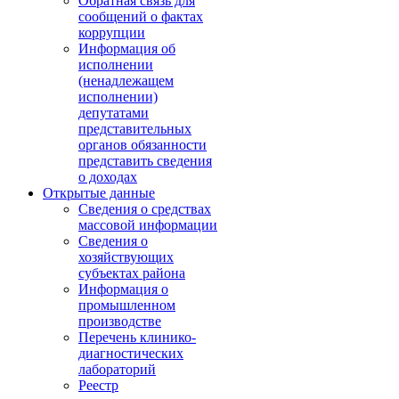
Обратная связь для
сообщений о фактах
коррупции
Информация об
исполнении
(ненадлежащем
исполнении)
депутатами
представительных
органов обязанности
представить сведения
о доходах
Открытые данные
Сведения о средствах
массовой информации
Сведения о
хозяйствующих
субъектах района
Информация о
промышленном
производстве
Перечень клинико-
диагностических
лабораторий
Реестр