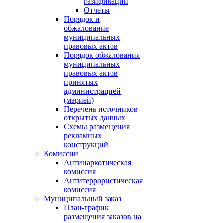
газификации
Отчеты
Порядок и
обжалование
муниципальных
правовых актов
Порядок обжалования
муниципальных
правовых актов
принятых
администрацией
(мэрией)
Перечень источников
открытых данных
Схемы размещения
рекламных
конструкций
Комиссии
Антинаркотическая
комиссия
Антитеррористическая
комиссия
Муниципальный заказ
План-график
размещения заказов на