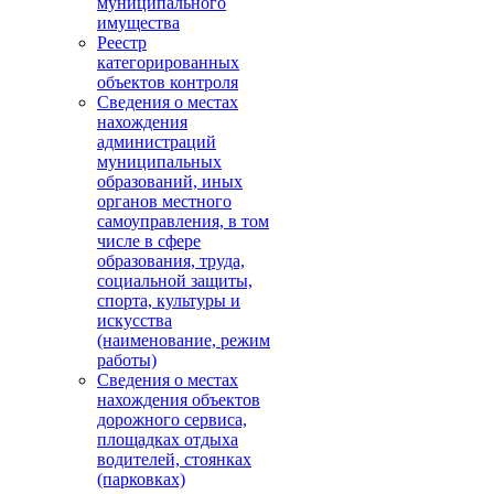
муниципального
имущества
Реестр
категорированных
объектов контроля
Сведения о местах
нахождения
администраций
муниципальных
образований, иных
органов местного
самоуправления, в том
числе в сфере
образования, труда,
социальной защиты,
спорта, культуры и
искусства
(наименование, режим
работы)
Сведения о местах
нахождения объектов
дорожного сервиса,
площадках отдыха
водителей, стоянках
(парковках)