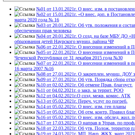
№01 от 13.01.2021г. О внес. изм. в постановлен
№02 от 15.01.2021г. «О внес. доп. в Постано
марта 2020 года № 16
№03 от 20.01.2021г. Об утв. положения и сост
обеспечении прав человека
№04 от 20.01.2021г. О созд. на базе МБУ ДО «Н
образования детей Наурского муниц. района ЧР
№06 от 22.01.2021г. О внесении изменений в П
№05 от 22.01.2021г. О внесении изменений в
Чеченской Республики от 31 декабря 2015 года №30
№07 от 22.01.2021г. О внесении изменений в
16 марта 2007 №16
№08 от 27.01.2021г. О закреплен. муниц. ДОУ з
№09 от 27.01.2021г. Об утв. Порядка сбора отх
№10 от 02.02.2021г. Об отмене Прав. благоуст.
№11 от 04.02.2021г. о закр. за террит. РОО
№12 от 04.02.2021г.О созд. межв. комис. АТК
№13 от 05.02.2021г. Переч. услуг по погреб.
№14 от 05.02.2021г. О внес. изм. ген планы
№15 от 05.02.2021г. Об отм. контр. Правил благ
№16 от 05.02.2021г. О внес. изм. обслед. жил. 
№17 от 17.03.2021г. О направ в Управ. по проф.
№18 от 22.03.2021г. Об утв. Полож. территор п
№19 от 24.03.2021г. МП_Наур_ЖКХ_март 2021