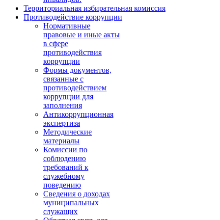
Территориальная избирательная комиссия
Противодействие коррупции
Нормативные
правовые и иные акты
в сфере
противодействия
коррупции
Формы документов,
связанные с
противодействием
коррупции для
заполнения
Антикоррупционная
экспертиза
Методические
материалы
Комиссии по
соблюдению
требований к
служебному
поведению
Сведения о доходах
муниципальных
служащих