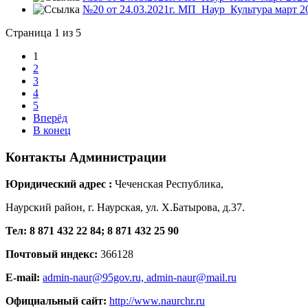
№20 от 24.03.2021г. МП_Наур_Культура март 20
Страница 1 из 5
1
2
3
4
5
Вперёд
В конец
Контакты
Администрации
Юридический адрес :
Чеченская Республика,
Наурский район, г. Наурская, ул. Х.Батырова, д.37.
Тел: 8 871 432 22 84; 8 871 432 25 90
Почтовый индекс:
366128
E-mail:
admin-naur@95gov.ru,
admin-naur@mail.ru
Официальный сайт:
http://www.naurchr.ru