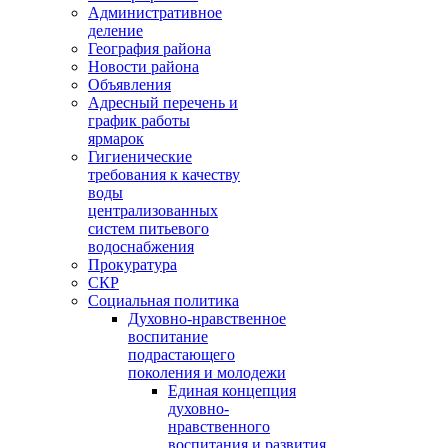
Административное
деление
География района
Новости района
Объявления
Адресный перечень и
график работы
ярмарок
Гигиенические
требования к качеству
воды
централизованных
систем питьевого
водоснабжения
Прокуратура
СКР
Социальная политика
Духовно-нравственное
воспитание
подрастающего
поколения и молодежи
Единая концепция
духовно-
нравственного
воспитания и развития