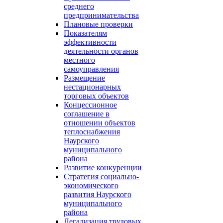
среднего
предпринимательства
Плановые проверки
Показателям
эффективности
деятельности органов
местного
самоуправления
Размещение
нестационарных
торговых объектов
Концессионное
соглашение в
отношении объектов
теплоснабжения
Наурского
муниципального
района
Развитие конкуренции
Стратегия социально-
экономического
развития Наурского
муниципального
района
Легализация трудовых