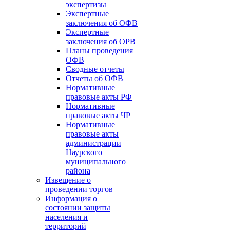
экспертизы
Экспертные
заключения об ОФВ
Экспертные
заключения об ОРВ
Планы проведения
ОФВ
Сводные отчеты
Отчеты об ОФВ
Нормативные
правовые акты РФ
Нормативные
правовые акты ЧР
Нормативные
правовые акты
администрации
Наурского
муниципального
района
Извещение о
проведении торгов
Информация о
состоянии защиты
населения и
территорий