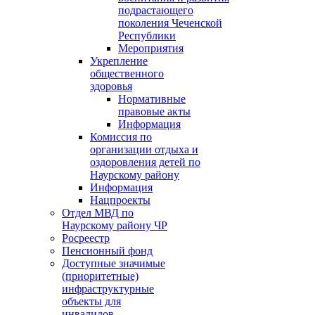
подрастающего
поколения Чеченской
Республики
Мероприятия
Укрепление
общественного
здоровья
Нормативные
правовые акты
Информация
Комиссия по
организации отдыха и
оздоровления детей по
Наурскому району
Информация
Нацпроекты
Отдел МВД по
Наурскому району ЧР
Росреестр
Пенсионный фонд
Доступные значимые
(приоритетные)
инфраструктурные
объекты для
инвалидов.