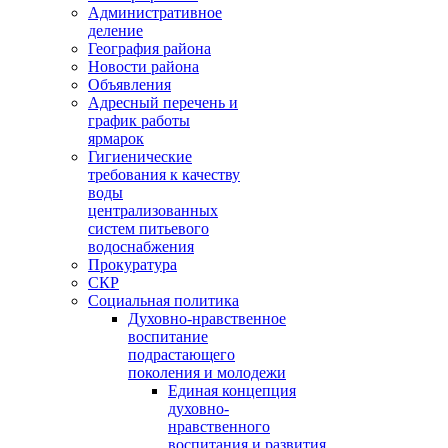
Административное
деление
География района
Новости района
Объявления
Адресный перечень и
график работы
ярмарок
Гигиенические
требования к качеству
воды
централизованных
систем питьевого
водоснабжения
Прокуратура
СКР
Социальная политика
Духовно-нравственное
воспитание
подрастающего
поколения и молодежи
Единая концепция
духовно-
нравственного
воспитания и развития