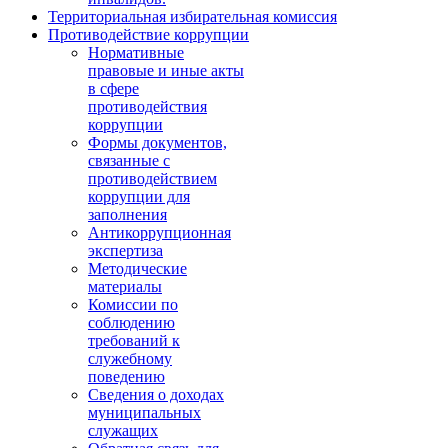
Территориальная избирательная комиссия
Противодействие коррупции
Нормативные
правовые и иные акты
в сфере
противодействия
коррупции
Формы документов,
связанные с
противодействием
коррупции для
заполнения
Антикоррупционная
экспертиза
Методические
материалы
Комиссии по
соблюдению
требований к
служебному
поведению
Сведения о доходах
муниципальных
служащих