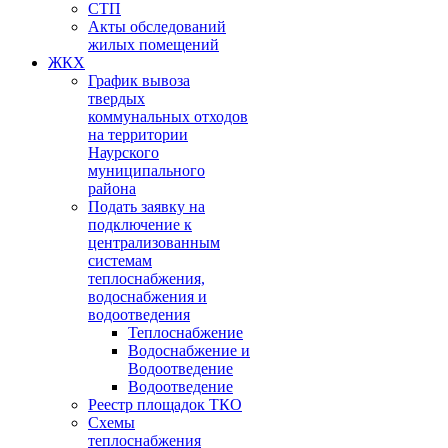
СТП
Акты обследований
жилых помещений
ЖКХ
График вывоза
твердых
коммунальных отходов
на территории
Наурского
муниципального
района
Подать заявку на
подключение к
централизованным
системам
теплоснабжения,
водоснабжения и
водоотведения
Теплоснабжение
Водоснабжение и
Водоотведение
Водоотведение
Реестр площадок ТКО
Схемы
теплоснабжения