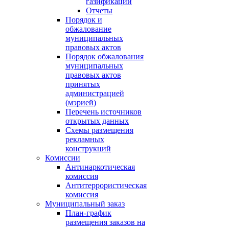
газификации
Отчеты
Порядок и
обжалование
муниципальных
правовых актов
Порядок обжалования
муниципальных
правовых актов
принятых
администрацией
(мэрией)
Перечень источников
открытых данных
Схемы размещения
рекламных
конструкций
Комиссии
Антинаркотическая
комиссия
Антитеррористическая
комиссия
Муниципальный заказ
План-график
размещения заказов на