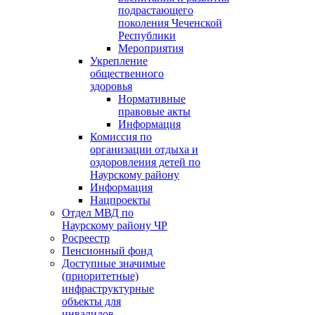
подрастающего
поколения Чеченской
Республики
Мероприятия
Укрепление
общественного
здоровья
Нормативные
правовые акты
Информация
Комиссия по
организации отдыха и
оздоровления детей по
Наурскому району
Информация
Нацпроекты
Отдел МВД по
Наурскому району ЧР
Росреестр
Пенсионный фонд
Доступные значимые
(приоритетные)
инфраструктурные
объекты для
инвалидов.