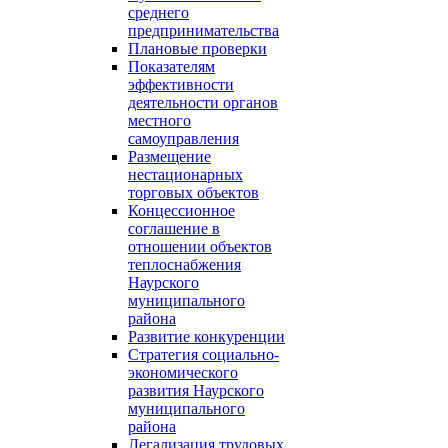
среднего
предпринимательства
Плановые проверки
Показателям
эффективности
деятельности органов
местного
самоуправления
Размещение
нестационарных
торговых объектов
Концессионное
соглашение в
отношении объектов
теплоснабжения
Наурского
муниципального
района
Развитие конкуренции
Стратегия социально-
экономического
развития Наурского
муниципального
района
Легализация трудовых