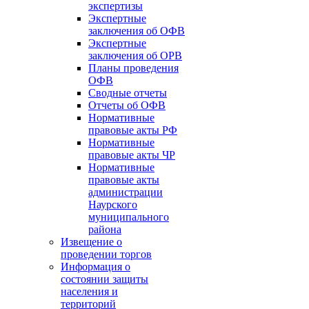
экспертизы
Экспертные
заключения об ОФВ
Экспертные
заключения об ОРВ
Планы проведения
ОФВ
Сводные отчеты
Отчеты об ОФВ
Нормативные
правовые акты РФ
Нормативные
правовые акты ЧР
Нормативные
правовые акты
администрации
Наурского
муниципального
района
Извещение о
проведении торгов
Информация о
состоянии защиты
населения и
территорий