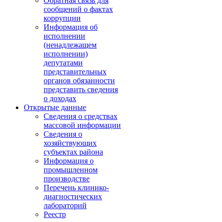
Обратная связь для
сообщений о фактах
коррупции
Информация об
исполнении
(ненадлежащем
исполнении)
депутатами
представительных
органов обязанности
представить сведения
о доходах
Открытые данные
Сведения о средствах
массовой информации
Сведения о
хозяйствующих
субъектах района
Информация о
промышленном
производстве
Перечень клинико-
диагностических
лабораторий
Реестр