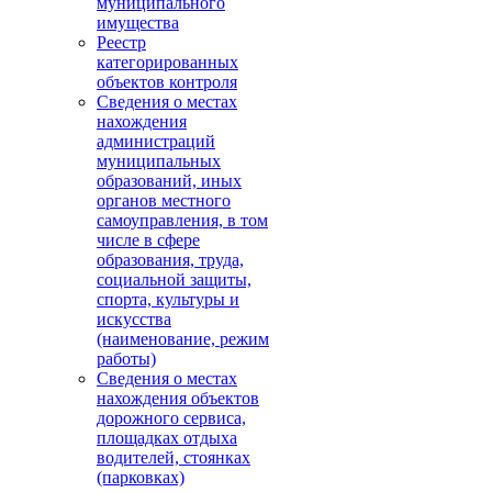
муниципального
имущества
Реестр
категорированных
объектов контроля
Сведения о местах
нахождения
администраций
муниципальных
образований, иных
органов местного
самоуправления, в том
числе в сфере
образования, труда,
социальной защиты,
спорта, культуры и
искусства
(наименование, режим
работы)
Сведения о местах
нахождения объектов
дорожного сервиса,
площадках отдыха
водителей, стоянках
(парковках)