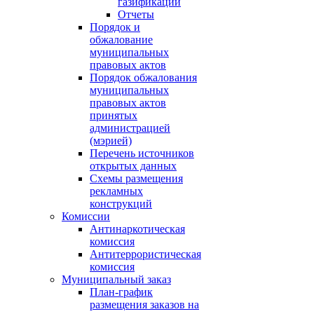
газификации
Отчеты
Порядок и
обжалование
муниципальных
правовых актов
Порядок обжалования
муниципальных
правовых актов
принятых
администрацией
(мэрией)
Перечень источников
открытых данных
Схемы размещения
рекламных
конструкций
Комиссии
Антинаркотическая
комиссия
Антитеррористическая
комиссия
Муниципальный заказ
План-график
размещения заказов на