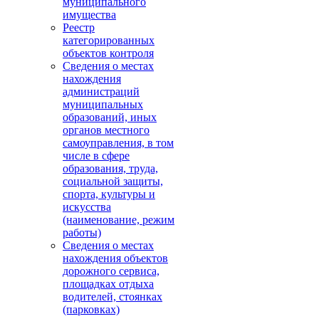
муниципального
имущества
Реестр
категорированных
объектов контроля
Сведения о местах
нахождения
администраций
муниципальных
образований, иных
органов местного
самоуправления, в том
числе в сфере
образования, труда,
социальной защиты,
спорта, культуры и
искусства
(наименование, режим
работы)
Сведения о местах
нахождения объектов
дорожного сервиса,
площадках отдыха
водителей, стоянках
(парковках)