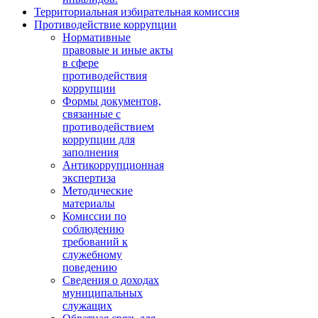
Территориальная избирательная комиссия
Противодействие коррупции
Нормативные
правовые и иные акты
в сфере
противодействия
коррупции
Формы документов,
связанные с
противодействием
коррупции для
заполнения
Антикоррупционная
экспертиза
Методические
материалы
Комиссии по
соблюдению
требований к
служебному
поведению
Сведения о доходах
муниципальных
служащих