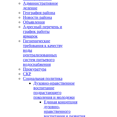
Административное
деление
География района
Новости района
Объявления
Адресный перечень и
график работы
ярмарок
Гигиенические
требования к качеству
воды
централизованных
систем питьевого
водоснабжения
Прокуратура
СКР
Социальная политика
Духовно-нравственное
воспитание
подрастающего
поколения и молодежи
Единая концепция
духовно-
нравственного
воспитания и развития