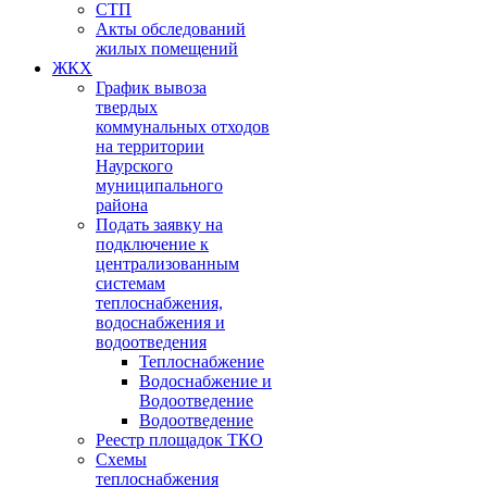
СТП
Акты обследований
жилых помещений
ЖКХ
График вывоза
твердых
коммунальных отходов
на территории
Наурского
муниципального
района
Подать заявку на
подключение к
централизованным
системам
теплоснабжения,
водоснабжения и
водоотведения
Теплоснабжение
Водоснабжение и
Водоотведение
Водоотведение
Реестр площадок ТКО
Схемы
теплоснабжения