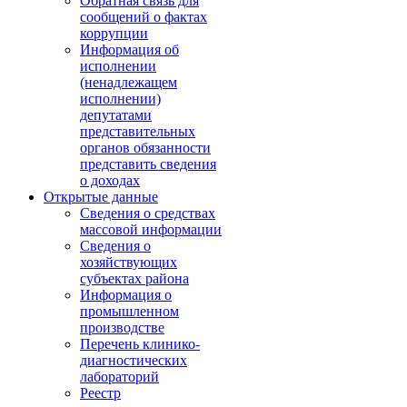
Обратная связь для
сообщений о фактах
коррупции
Информация об
исполнении
(ненадлежащем
исполнении)
депутатами
представительных
органов обязанности
представить сведения
о доходах
Открытые данные
Сведения о средствах
массовой информации
Сведения о
хозяйствующих
субъектах района
Информация о
промышленном
производстве
Перечень клинико-
диагностических
лабораторий
Реестр