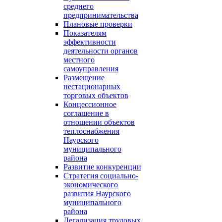
среднего
предпринимательства
Плановые проверки
Показателям
эффективности
деятельности органов
местного
самоуправления
Размещение
нестационарных
торговых объектов
Концессионное
соглашение в
отношении объектов
теплоснабжения
Наурского
муниципального
района
Развитие конкуренции
Стратегия социально-
экономического
развития Наурского
муниципального
района
Легализация трудовых