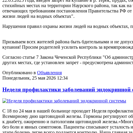
22.05.2025 года, введен запрет на купание в р. Терек, прудах,
стихийных местах на территории Наурского района, так как на
отвечающих требованиям постановления Правительства РФ от 1
жизни людей на водных объектах".
Нарушения правил охраны жизни людей на водных объектах, пр
Призываем всех жителей района быть бдительными и не допус
купания! Просим родителей усилить контроль за времяпровожд
Согласно статье 7 Закона Чеченской Республики "Об админист
других местах, где установлен запрет - предусмотрена админис
Опубликовано в
Объявления
Понедельник, 25 мая 2026 12:34
Неделя профилактики заболеваний эндокринной 
С 18 по 24 мая в нашей больнице проходит Неделя профилакти
Всемирному дню щитовидной железы. Гормоны регулируют обмен
к диабету, ожирению и патологиям щитовидной железы.«Многи
без боли и явных симптомов. Пациенты списывают усталость и
этапе болезнь легче всего поддается контролю. Наша главная з