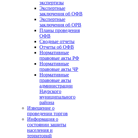
экспертизы
Экспертные
заключения об ОФВ
Экспертные
заключения об ОРВ
Планы проведения
ОФВ
Сводные отчеты
Отчеты об ОФВ
Нормативные
правовые акты РФ
Нормативные
правовые акты ЧР
Нормативные
правовые акты
администрации
Наурского
муниципального
района
Извещение о
проведении торгов
Информация о
состоянии защиты
населения и
территорий