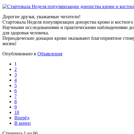
Дорогие друзья, уважаемые читатели!
Стартовала Неделя популяризации донорства крови и костного м
Научными исследованиями и практическими наблюдениями доказ
для здоровья человека.
Периодические донации крови оказывают благоприятное стиму
жизнь!
Опубликовано в
Объявления
1
2
3
4
5
6
7
8
9
10
Вперёд
В конец
Страница 1 из 66