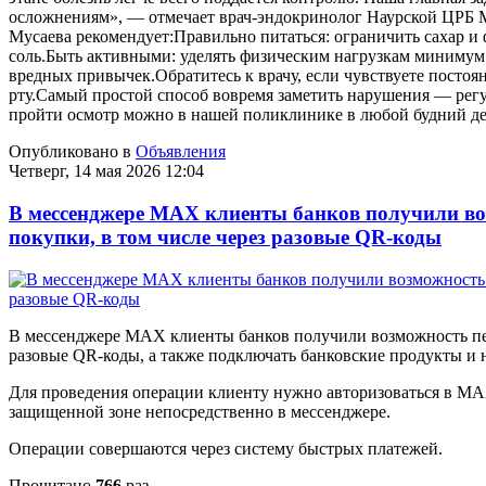
осложнениям», — отмечает врач-эндокринолог Наурской ЦРБ М
Мусаева рекомендует:Правильно питаться: ограничить сахар 
соль.Быть активными: уделять физическим нагрузкам минимум 3
вредных привычек.Обратитесь к врачу, если чувствуете постоян
рту.Самый простой способ вовремя заметить нарушения — регу
пройти осмотр можно в нашей поликлинике в любой будний день
Опубликовано в
Объявления
Четверг, 14 мая 2026 12:04
В мессенджере MAX клиенты банков получили воз
покупки, в том числе через разовые QR-коды
В мессенджере MAX клиенты банков получили возможность пере
разовые QR-коды, а также подключать банковские продукты и 
Для проведения операции клиенту нужно авторизоваться в M
защищенной зоне непосредственно в мессенджере.
Операции совершаются через систему быстрых платежей.
Прочитано
766
раз