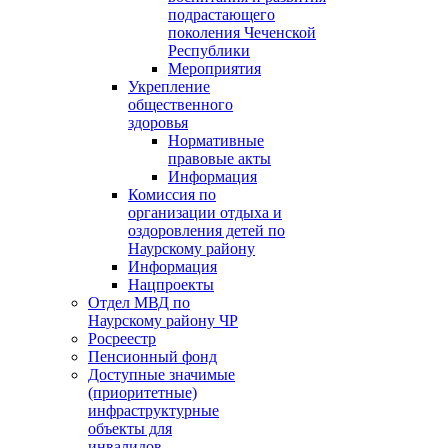
подрастающего
поколения Чеченской
Республики
Мероприятия
Укрепление
общественного
здоровья
Нормативные
правовые акты
Информация
Комиссия по
организации отдыха и
оздоровления детей по
Наурскому району
Информация
Нацпроекты
Отдел МВД по
Наурскому району ЧР
Росреестр
Пенсионный фонд
Доступные значимые
(приоритетные)
инфраструктурные
объекты для
инвалидов.