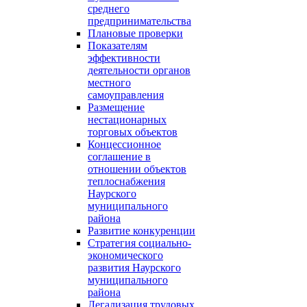
среднего
предпринимательства
Плановые проверки
Показателям
эффективности
деятельности органов
местного
самоуправления
Размещение
нестационарных
торговых объектов
Концессионное
соглашение в
отношении объектов
теплоснабжения
Наурского
муниципального
района
Развитие конкуренции
Стратегия социально-
экономического
развития Наурского
муниципального
района
Легализация трудовых