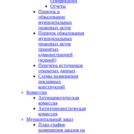
газификации
Отчеты
Порядок и
обжалование
муниципальных
правовых актов
Порядок обжалования
муниципальных
правовых актов
принятых
администрацией
(мэрией)
Перечень источников
открытых данных
Схемы размещения
рекламных
конструкций
Комиссии
Антинаркотическая
комиссия
Антитеррористическая
комиссия
Муниципальный заказ
План-график
размещения заказов на