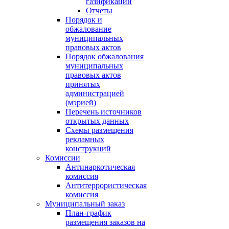
газификации
Отчеты
Порядок и
обжалование
муниципальных
правовых актов
Порядок обжалования
муниципальных
правовых актов
принятых
администрацией
(мэрией)
Перечень источников
открытых данных
Схемы размещения
рекламных
конструкций
Комиссии
Антинаркотическая
комиссия
Антитеррористическая
комиссия
Муниципальный заказ
План-график
размещения заказов на