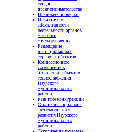
среднего
предпринимательства
Плановые проверки
Показателям
эффективности
деятельности органов
местного
самоуправления
Размещение
нестационарных
торговых объектов
Концессионное
соглашение в
отношении объектов
теплоснабжения
Наурского
муниципального
района
Развитие конкуренции
Стратегия социально-
экономического
развития Наурского
муниципального
района
Легализация трудовых