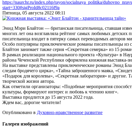
https://naurchr.ru/index.php/rayon/socialnaya_politika/duhovno_nr
start=330#sigProId8c02116f9a
Пятница, 05 августа 2022 08:11
Энид Мэри Блайтон — британская писательница, ставшая извес
многих лет она возглавляла рейтинг самых любимых детских
писательница входит в пятерку самых переводимых авторов ми
Особо популярны приключенческие романы писательницы из се
Блайтон занимает также серия «Секретная семерка» из 15 рома
В рамках реализации национального проекта «Культура» в На
района Чеченской Республики оформлена книжная выставка-зна
На выставке представлены приключенческие романы Энид Блай
следам бродячего цирка», «Тайна заброшенного маяка, «Свидет
«Подарок для королевы», «Секретная лаборатория» и другие. Т
творческой жизни автора.
Как отметили организаторы: «Подобные мероприятия способст
культуры, формируют интерес и любовь к чтению книг».
Выставка продлится до 15 августа 2022 года.
Ждем вас, дорогие читатели!
Опубликовано в
Духовно-нравственное развитие
Галерея изображений