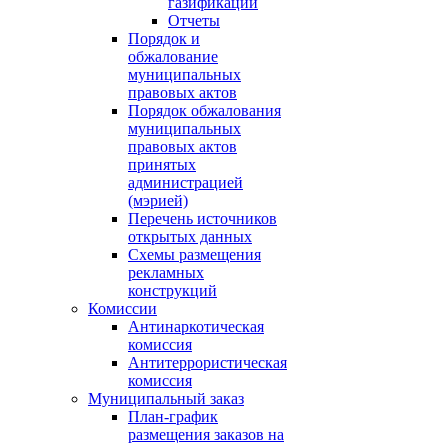
газификации
Отчеты
Порядок и
обжалование
муниципальных
правовых актов
Порядок обжалования
муниципальных
правовых актов
принятых
администрацией
(мэрией)
Перечень источников
открытых данных
Схемы размещения
рекламных
конструкций
Комиссии
Антинаркотическая
комиссия
Антитеррористическая
комиссия
Муниципальный заказ
План-график
размещения заказов на