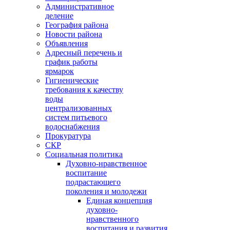
Административное
деление
География района
Новости района
Объявления
Адресный перечень и
график работы
ярмарок
Гигиенические
требования к качеству
воды
централизованных
систем питьевого
водоснабжения
Прокуратура
СКР
Социальная политика
Духовно-нравственное
воспитание
подрастающего
поколения и молодежи
Единая концепция
духовно-
нравственного
воспитания и развития