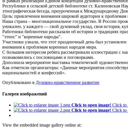
В рамках реализации Единой концепции духовно-нравственног
Республики в сельской детской библиотеке ст. Калиновская Н
этнографическая беседа, приуроченная к Международному Дню
Цель: привлечения внимания широкой аудитории к проблемам 
Наша страна – многонациональное государство. В России про
уникален, у каждого — свой духовный уклад, своя история, кул
Работники библиотеки рассказали об истории и традициях праз
"этнос" и "коренные народы".
Участники узнали, что этот праздничный день был установлен
внимания к проблемам коренных народов мира.
С большим интересом ребята рассматривали иллюстрации с на
познакомились с пословицами и поговорками.
Дополнила мероприятие выставка тематической художественно
Как отметили организаторы: «Данные мероприятия способству
национальностей и конфессий».
Опубликовано в
Духовно-нравственное развитие
Галерея изображений
Click to open image!
Click to
Click to open image!
Click to
View the embedded image gallery online at: