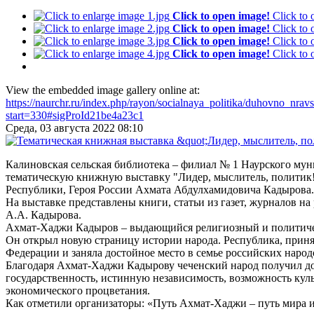
Click to open image!
Click to
Click to open image!
Click to
Click to open image!
Click to
Click to open image!
Click to
View the embedded image gallery online at:
https://naurchr.ru/index.php/rayon/socialnaya_politika/duhovno_nr
start=330#sigProId21be4a23c1
Среда, 03 августа 2022 08:10
Калиновская сельская библиотека – филиал № 1 Наурского му
тематическую книжную выставку "Лидер, мыслитель, политик
Республики, Героя России Ахмата Абдулхамидовича Кадырова.
На выставке представлены книги, статьи из газет, журналов н
А.А. Кадырова.
Ахмат-Хаджи Кадыров – выдающийся религиозный и политическ
Он открыл новую страницу истории народа. Республика, прин
Федерации и заняла достойное место в семье российских народ
Благодаря Ахмат-Хаджи Кадырову чеченский народ получил д
государственность, истинную независимость, возможность кул
экономического процветания.
Как отметили организаторы: «Путь Ахмат-Хаджи – путь мира и 