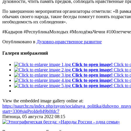
духовности, чтить память предков, соблюдать нравственные п
По завершению мероприятия организаторы отметили: «В рамк
обычаях своего народа, такие беседы помогут понять подраст
необходимость их соблюдения».
#Кадыров #РеспубликаМолодых #МолодёжьЧечни #100летчече
Опубликовано в
Духовно-нравственное развитие
Галерея изображений
Click to open image!
Click to
Click to open image!
Click to
Click to open image!
Click to
Click to open image!
Click to
Click to open image!
Click to
View the embedded image gallery online at:
https://naurchr.ru/index.php/rayon/socialnaya_politika/duhovno_nr
start=330#sigProIde849b0fdc7
Пятница, 05 августа 2022 08:15