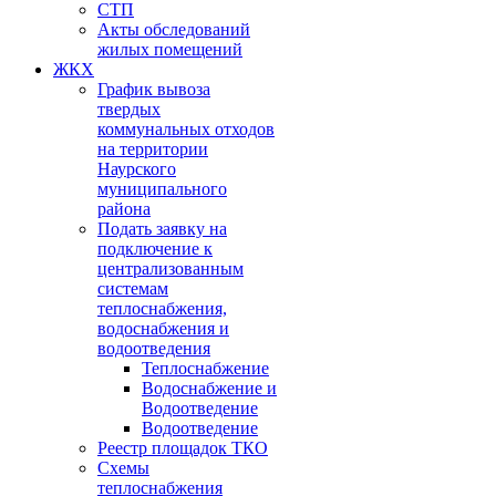
СТП
Акты обследований
жилых помещений
ЖКХ
График вывоза
твердых
коммунальных отходов
на территории
Наурского
муниципального
района
Подать заявку на
подключение к
централизованным
системам
теплоснабжения,
водоснабжения и
водоотведения
Теплоснабжение
Водоснабжение и
Водоотведение
Водоотведение
Реестр площадок ТКО
Схемы
теплоснабжения