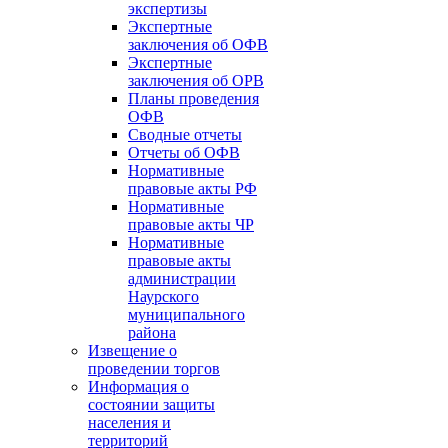
экспертизы
Экспертные
заключения об ОФВ
Экспертные
заключения об ОРВ
Планы проведения
ОФВ
Сводные отчеты
Отчеты об ОФВ
Нормативные
правовые акты РФ
Нормативные
правовые акты ЧР
Нормативные
правовые акты
администрации
Наурского
муниципального
района
Извещение о
проведении торгов
Информация о
состоянии защиты
населения и
территорий