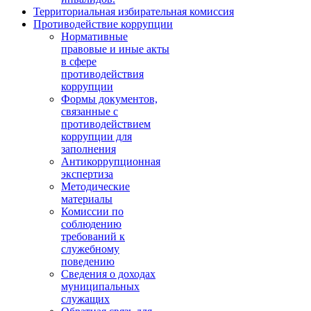
Территориальная избирательная комиссия
Противодействие коррупции
Нормативные
правовые и иные акты
в сфере
противодействия
коррупции
Формы документов,
связанные с
противодействием
коррупции для
заполнения
Антикоррупционная
экспертиза
Методические
материалы
Комиссии по
соблюдению
требований к
служебному
поведению
Сведения о доходах
муниципальных
служащих