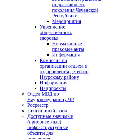
подрастающего
поколения Чеченской
Республики
Мероприятия
Укрепление
общественного
здоровья
Нормативные
правовые акты
Информация
Комиссия по
организации отдыха и
оздоровления детей по
Наурскому району
Информация
Нацпроекты
Отдел МВД по
Наурскому району ЧР
Росреестр
Пенсионный фонд
Доступные значимые
(приоритетные)
инфраструктурные
объекты для
инвалидов.