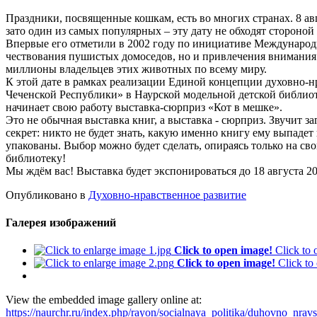
Праздники, посвященные кошкам, есть во многих странах. 8 а
зато один из самых популярных – эту дату не обходят стороной
Впервые его отметили в 2002 году по инициативе Международн
чествования пушистых домоседов, но и привлечения внимания
миллионы владельцев этих животных по всему миру.
К этой дате в рамках реализации Единой концепции духовно-н
Чеченской Республики» в Наурской модельной детской библио
начинает свою работу выставка-сюрприз «Кот в мешке».
Это не обычная выставка книг, а выставка - сюрприз. Звучит 
секрет: никто не будет знать, какую именно книгу ему выпадет
упакованы. Выбор можно будет сделать, опираясь только на с
библиотеку!
Мы ждём вас! Выставка будет экспонироваться до 18 августа 20
Опубликовано в
Духовно-нравственное развитие
Галерея изображений
Click to open image!
Click to
Click to open image!
Click to
View the embedded image gallery online at:
https://naurchr.ru/index.php/rayon/socialnaya_politika/duhovno_nr