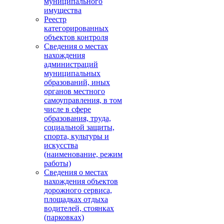
муниципального
имущества
Реестр
категорированных
объектов контроля
Сведения о местах
нахождения
администраций
муниципальных
образований, иных
органов местного
самоуправления, в том
числе в сфере
образования, труда,
социальной защиты,
спорта, культуры и
искусства
(наименование, режим
работы)
Сведения о местах
нахождения объектов
дорожного сервиса,
площадках отдыха
водителей, стоянках
(парковках)