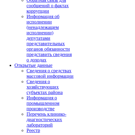
Обратная связь для
сообщений о фактах
коррупции
Информация об
исполнении
(ненадлежащем
исполнении)
депутатами
представительных
органов обязанности
представить сведения
о доходах
Открытые данные
Сведения о средствах
массовой информации
Сведения о
хозяйствующих
субъектах района
Информация о
промышленном
производстве
Перечень клинико-
диагностических
лабораторий
Реестр