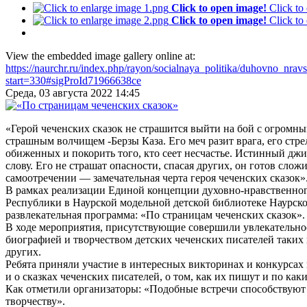
Click to open image!
Click to
Click to open image!
Click to
View the embedded image gallery online at:
https://naurchr.ru/index.php/rayon/socialnaya_politika/duhovno_nr
start=330#sigProId71966638ce
Среда, 03 августа 2022 14:45
«Герой чеченских сказок не страшится выйти на бой с огром
страшным волчищем -Берзы Каза. Его меч разит врага, его стрел
обиженных и покорить того, кто сеет несчастье. Истинный джиг
слову. Его не страшат опасности, спасая других, он готов сло
самоотречении — замечательная черта героя чеченских сказок»
В рамках реализации Единой концепции духовно-нравственног
Республики в Наурской модельной детской библиотеке Наурск
развлекательная программа: «По страницам чеченских сказок».
В ходе мероприятия, присутствующие совершили увлекательное
биографией и творчеством детских чеченских писателей таких 
других.
Ребята приняли участие в интересных викторинах и конкурсах 
и о сказках чеченских писателей, о том, как их пишут и по как
Как отметили организаторы: «Подобные встречи способствуют
творчеству».