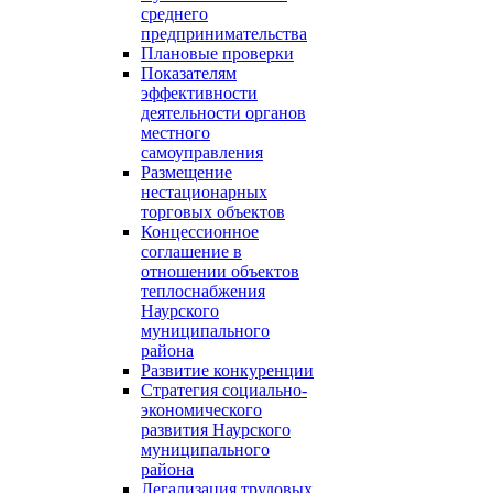
среднего
предпринимательства
Плановые проверки
Показателям
эффективности
деятельности органов
местного
самоуправления
Размещение
нестационарных
торговых объектов
Концессионное
соглашение в
отношении объектов
теплоснабжения
Наурского
муниципального
района
Развитие конкуренции
Стратегия социально-
экономического
развития Наурского
муниципального
района
Легализация трудовых