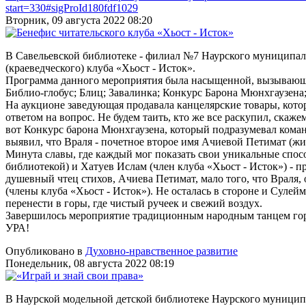
start=330#sigProId180fdf1029
Вторник, 09 августа 2022 08:20
В Савельевской библиотеке - филиал №7 Наурского муниципал
(краеведческого) клуба «Хьост - Исток».
Программа данного мероприятия была насыщенной, вызывающ
Библио-глобус; Блиц; Завалинка; Конкурс Барона Мюнхгаузена
На аукционе заведующая продавала канцелярские товары, кото
ответом на вопрос. Не будем таить, кто же все раскупил, скаже
вот Конкурс барона Мюнхгаузена, который подразумевал кома
выявил, что Враля - почетное второе имя Ачиевой Петимат (жи
Минута славы, где каждый мог показать свои уникальные спос
библиотекой) и Хатуев Ислам (член клуба «Хьост - Исток») - пр
душевный чтец стихов, Ачиева Петимат, мало того, что Враля, 
(члены клуба «Хьост - Исток»). Не осталась в стороне и Сулей
перенести в горы, где чистый ручеек и свежий воздух.
Завершилось мероприятие традиционным народным танцем горс
УРА!
Опубликовано в
Духовно-нравственное развитие
Понедельник, 08 августа 2022 08:19
В Наурской модельной детской библиотеке Наурского муницип