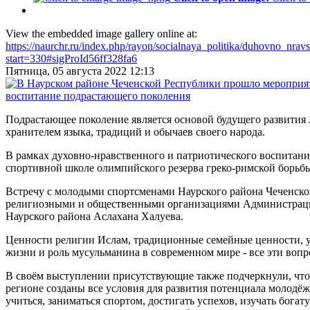
View the embedded image gallery online at:
https://naurchr.ru/index.php/rayon/socialnaya_politika/duhovno_nr
start=330#sigProId56ff328fa6
Пятница, 05 августа 2022 12:13
Подрастающее поколение является основой будущего развития 
хранителем языка, традиций и обычаев своего народа.
В рамках духовно-нравственного и патриотического воспитан
спортивной школе олимпийского резерва греко-римской борьб
Встречу с молодыми спортсменами Наурского района Чеченско
религиозными и общественными организациями Администрации
Наурского района Аслахана Халуева.
Ценности религии Ислам, традиционные семейные ценности, ув
жизни и роль мусульманина в современном мире - все эти вопр
В своём выступлении присутствующие также подчеркнули, что
регионе созданы все условия для развития потенциала молодё
учиться, заниматься спортом, достигать успехов, изучать бога