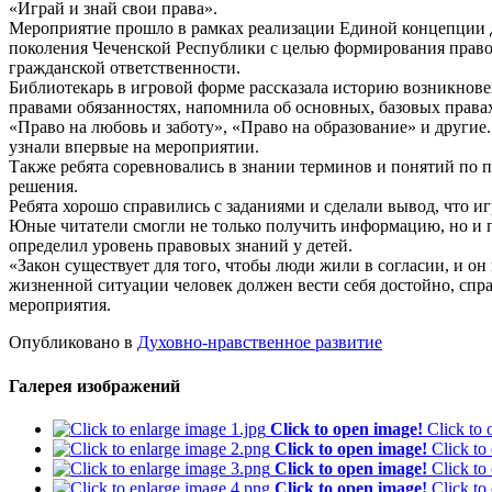
«Играй и знай свои права».
Мероприятие прошло в рамках реализации Единой концепции 
поколения Чеченской Республики с целью формирования право
гражданской ответственности.
Библиотекарь в игровой форме рассказала историю возникновен
правами обязанностях, напомнила об основных, базовых правах
«Право на любовь и заботу», «Право на образование» и другие
узнали впервые на мероприятии.
Также ребята соревновались в знании терминов и понятий по п
решения.
Ребята хорошо справились с заданиями и сделали вывод, что иг
Юные читатели смогли не только получить информацию, но и по
определил уровень правовых знаний у детей.
«Закон существует для того, чтобы люди жили в согласии, и о
жизненной ситуации человек должен вести себя достойно, спра
мероприятия.
Опубликовано в
Духовно-нравственное развитие
Галерея изображений
Click to open image!
Click to
Click to open image!
Click to
Click to open image!
Click to
Click to open image!
Click to