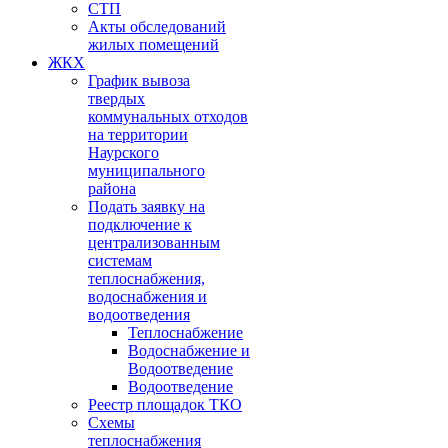
СТП
Акты обследований
жилых помещений
ЖКХ
График вывоза
твердых
коммунальных отходов
на территории
Наурского
муниципального
района
Подать заявку на
подключение к
централизованным
системам
теплоснабжения,
водоснабжения и
водоотведения
Теплоснабжение
Водоснабжение и
Водоотведение
Водоотведение
Реестр площадок ТКО
Схемы
теплоснабжения