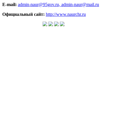
E-mail:
admin-naur@95gov.ru,
admin-naur@mail.ru
Официальный сайт:
http://www.naurchr.ru