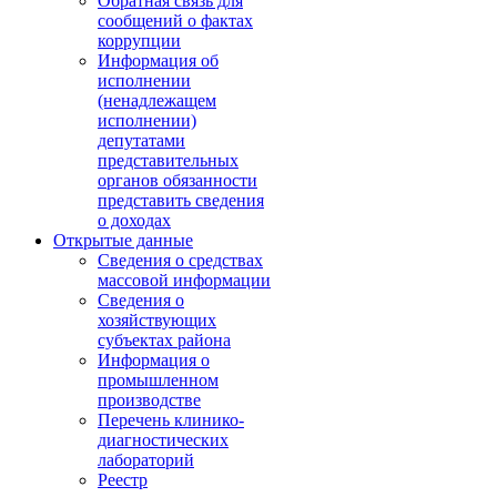
Обратная связь для
сообщений о фактах
коррупции
Информация об
исполнении
(ненадлежащем
исполнении)
депутатами
представительных
органов обязанности
представить сведения
о доходах
Открытые данные
Сведения о средствах
массовой информации
Сведения о
хозяйствующих
субъектах района
Информация о
промышленном
производстве
Перечень клинико-
диагностических
лабораторий
Реестр