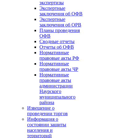
экспертизы
Экспертные
заключения об ОФВ
Экспертные
заключения об ОРВ
Планы проведения
ОФВ
Сводные отчеты
Отчеты об ОФВ
Нормативные
правовые акты РФ
Нормативные
правовые акты ЧР
Нормативные
правовые акты
администрации
Наурского
муниципального
района
Извещение о
проведении торгов
Информация о
состоянии защиты
населения и
территорий