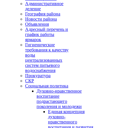
Административное
деление
География района
Новости района
Объявления
Адресный перечень и
график работы
ярмарок
Гигиенические
требования к качеству
воды
централизованных
систем питьевого
водоснабжения
Прокуратура
СКР
Социальная политика
Духовно-нравственное
воспитание
подрастающего
поколения и молодежи
Единая концепция
духовно-
нравственного
воспитания и развития