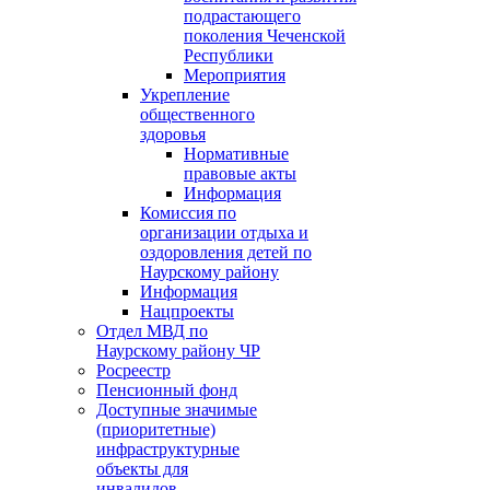
подрастающего
поколения Чеченской
Республики
Мероприятия
Укрепление
общественного
здоровья
Нормативные
правовые акты
Информация
Комиссия по
организации отдыха и
оздоровления детей по
Наурскому району
Информация
Нацпроекты
Отдел МВД по
Наурскому району ЧР
Росреестр
Пенсионный фонд
Доступные значимые
(приоритетные)
инфраструктурные
объекты для
инвалидов.