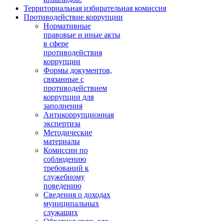
Территориальная избирательная комиссия
Противодействие коррупции
Нормативные
правовые и иные акты
в сфере
противодействия
коррупции
Формы документов,
связанные с
противодействием
коррупции для
заполнения
Антикоррупционная
экспертиза
Методические
материалы
Комиссии по
соблюдению
требований к
служебному
поведению
Сведения о доходах
муниципальных
служащих