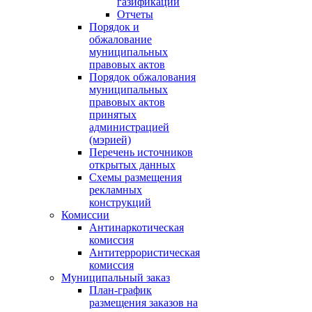
газификации
Отчеты
Порядок и
обжалование
муниципальных
правовых актов
Порядок обжалования
муниципальных
правовых актов
принятых
администрацией
(мэрией)
Перечень источников
открытых данных
Схемы размещения
рекламных
конструкций
Комиссии
Антинаркотическая
комиссия
Антитеррористическая
комиссия
Муниципальный заказ
План-график
размещения заказов на