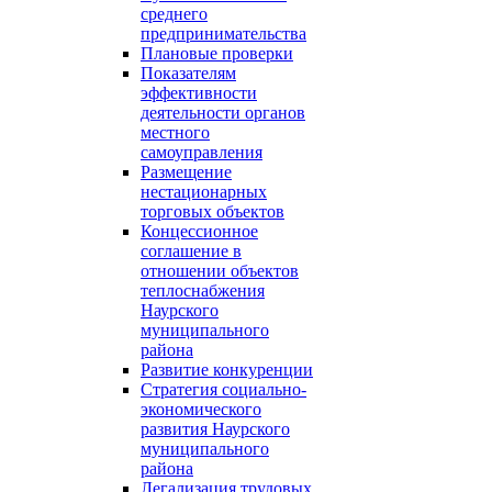
среднего
предпринимательства
Плановые проверки
Показателям
эффективности
деятельности органов
местного
самоуправления
Размещение
нестационарных
торговых объектов
Концессионное
соглашение в
отношении объектов
теплоснабжения
Наурского
муниципального
района
Развитие конкуренции
Стратегия социально-
экономического
развития Наурского
муниципального
района
Легализация трудовых