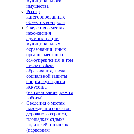
муниципального
имущества
Реестр
категорированных
объектов контроля
Сведения о местах
нахождения
администраций
муниципальных
образований, иных
органов местного
самоуправления, в том
числе в сфере
образования, труда,
социальной защиты,
спорта, культуры и
искусства
(наименование, режим
работы)
Сведения о местах
нахождения объектов
дорожного сервиса,
площадках отдыха
водителей, стоянках
(парковках)