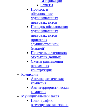
газификации
Отчеты
Порядок и
обжалование
муниципальных
правовых актов
Порядок обжалования
муниципальных
правовых актов
принятых
администрацией
(мэрией)
Перечень источников
открытых данных
Схемы размещения
рекламных
конструкций
Комиссии
Антинаркотическая
комиссия
Антитеррористическая
комиссия
Муниципальный заказ
План-график
размещения заказов на