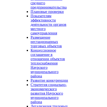
среднего
предпринимательства
Плановые проверки
Показателям
эффективности
деятельности органов
местного
самоуправления
Размещение
нестационарных
торговых объектов
Концессионное
соглашение в
отношении объектов
теплоснабжения
Наурского
муниципального
района
Развитие конкуренции
Стратегия социально-
экономического
развития Наурского
муниципального
района
Легализация трудовых