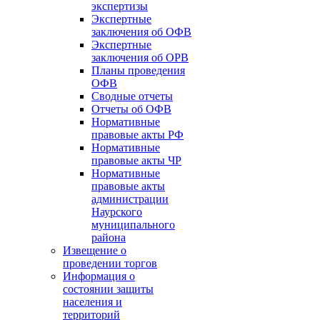
экспертизы
Экспертные
заключения об ОФВ
Экспертные
заключения об ОРВ
Планы проведения
ОФВ
Сводные отчеты
Отчеты об ОФВ
Нормативные
правовые акты РФ
Нормативные
правовые акты ЧР
Нормативные
правовые акты
администрации
Наурского
муниципального
района
Извещение о
проведении торгов
Информация о
состоянии защиты
населения и
территорий