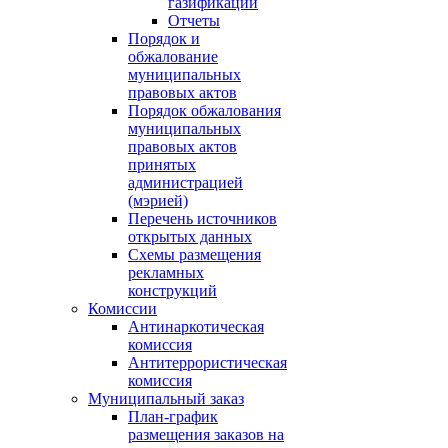
газификации
Отчеты
Порядок и
обжалование
муниципальных
правовых актов
Порядок обжалования
муниципальных
правовых актов
принятых
администрацией
(мэрией)
Перечень источников
открытых данных
Схемы размещения
рекламных
конструкций
Комиссии
Антинаркотическая
комиссия
Антитеррористическая
комиссия
Муниципальный заказ
План-график
размещения заказов на