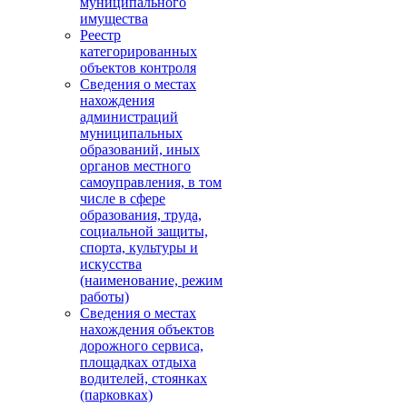
муниципального
имущества
Реестр
категорированных
объектов контроля
Сведения о местах
нахождения
администраций
муниципальных
образований, иных
органов местного
самоуправления, в том
числе в сфере
образования, труда,
социальной защиты,
спорта, культуры и
искусства
(наименование, режим
работы)
Сведения о местах
нахождения объектов
дорожного сервиса,
площадках отдыха
водителей, стоянках
(парковках)