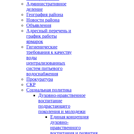
Административное
деление
География района
Новости района
Объявления
Адресный перечень и
график работы
ярмарок
Гигиенические
требования к качеству
воды
централизованных
систем питьевого
водоснабжения
Прокуратура
СКР
Социальная политика
Духовно-нравственное
воспитание
подрастающего
поколения и молодежи
Единая концепция
духовно-
нравственного
воспитания и развития