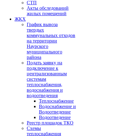
СТП
Акты обследований
жилых помещений
ЖКХ
График вывоза
твердых
коммунальных отходов
на территории
Наурского
муниципального
района
Подать заявку на
подключение к
централизованным
системам
теплоснабжения,
водоснабжения и
водоотведения
Теплоснабжение
Водоснабжение и
Водоотведение
Водоотведение
Реестр площадок ТКО
Схемы
теплоснабжения