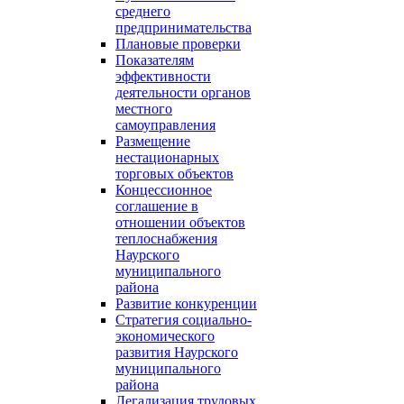
среднего
предпринимательства
Плановые проверки
Показателям
эффективности
деятельности органов
местного
самоуправления
Размещение
нестационарных
торговых объектов
Концессионное
соглашение в
отношении объектов
теплоснабжения
Наурского
муниципального
района
Развитие конкуренции
Стратегия социально-
экономического
развития Наурского
муниципального
района
Легализация трудовых