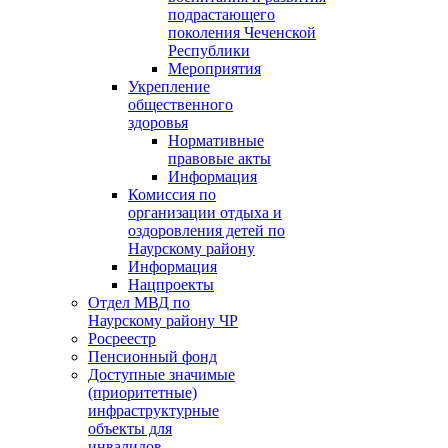
подрастающего
поколения Чеченской
Республики
Мероприятия
Укрепление
общественного
здоровья
Нормативные
правовые акты
Информация
Комиссия по
организации отдыха и
оздоровления детей по
Наурскому району
Информация
Нацпроекты
Отдел МВД по
Наурскому району ЧР
Росреестр
Пенсионный фонд
Доступные значимые
(приоритетные)
инфраструктурные
объекты для
инвалидов.