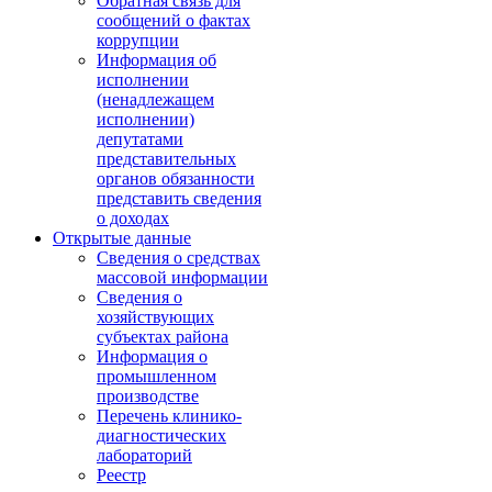
Обратная связь для
сообщений о фактах
коррупции
Информация об
исполнении
(ненадлежащем
исполнении)
депутатами
представительных
органов обязанности
представить сведения
о доходах
Открытые данные
Сведения о средствах
массовой информации
Сведения о
хозяйствующих
субъектах района
Информация о
промышленном
производстве
Перечень клинико-
диагностических
лабораторий
Реестр