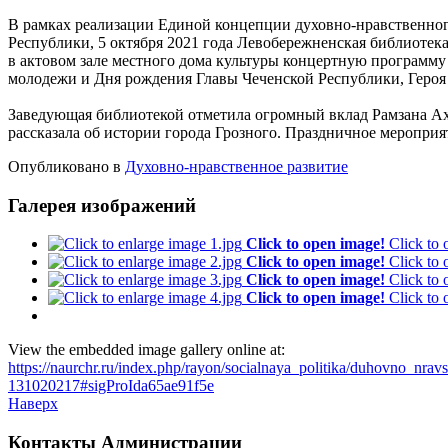
В рамках реализации Единой концепции духовно-нравственно
Республики, 5 октября 2021 года Левобережненская библиоте
в актовом зале местного дома культуры концертную программу 
молодежи и Дня рождения Главы Чеченской Республики, Героя
Заведующая библиотекой отметила огромный вклад Рамзана Ахм
рассказала об истории города Грозного. Праздничное мероприя
Опубликовано в
Духовно-нравственное развитие
Галерея изображений
Click to open image!
Click to
Click to open image!
Click to
Click to open image!
Click to
Click to open image!
Click to
View the embedded image gallery online at:
https://naurchr.ru/index.php/rayon/socialnaya_politika/duhovno_nra
131020217#sigProIda65ae91f5e
Наверх
Контакты
Администрации