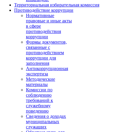
Территориальная избирательная комиссия
Противодействие коррупции
Нормативные
правовые и иные акты
в сфере
противодействия
коррупции
Формы документов,
связанные с
противодействием
коррупции для
заполнения
Антикоррупционная
экспертиза
Методические
материалы
Комиссии по
соблюдению
требований к
служебному
поведению
Сведения о доходах
муниципальных
служащих