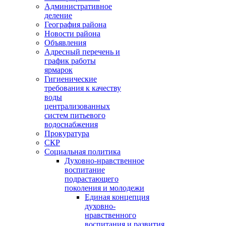
Административное
деление
География района
Новости района
Объявления
Адресный перечень и
график работы
ярмарок
Гигиенические
требования к качеству
воды
централизованных
систем питьевого
водоснабжения
Прокуратура
СКР
Социальная политика
Духовно-нравственное
воспитание
подрастающего
поколения и молодежи
Единая концепция
духовно-
нравственного
воспитания и развития