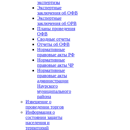
экспертизы
Экспертные
заключения об ОФВ
Экспертные
заключения об ОРВ
Планы проведения
ОФВ
Сводные отчеты
Отчеты об ОФВ
Нормативные
правовые акты РФ
Нормативные
правовые акты ЧР
Нормативные
правовые акты
администрации
Наурского
муниципального
района
Извещение о
проведении торгов
Информация о
состоянии защиты
населения и
территорий