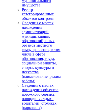
муниципального
имущества
Реестр
категорированных
объектов контроля
Сведения о местах
нахождения
администраций
муниципальных
образований, иных
органов местного
самоуправления, в том
числе в сфере
образования, труда,
социальной защиты,
спорта, культуры и
искусства
(наименование, режим
работы)
Сведения о местах
нахождения объектов
дорожного сервиса,
площадках отдыха
водителей, стоянках
(парковках)