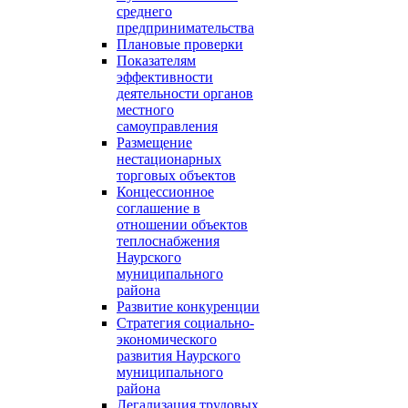
среднего
предпринимательства
Плановые проверки
Показателям
эффективности
деятельности органов
местного
самоуправления
Размещение
нестационарных
торговых объектов
Концессионное
соглашение в
отношении объектов
теплоснабжения
Наурского
муниципального
района
Развитие конкуренции
Стратегия социально-
экономического
развития Наурского
муниципального
района
Легализация трудовых