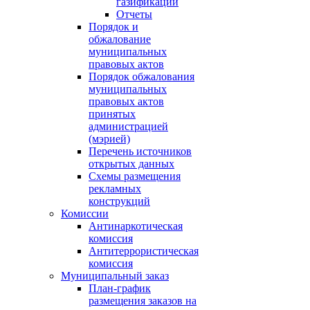
газификации
Отчеты
Порядок и
обжалование
муниципальных
правовых актов
Порядок обжалования
муниципальных
правовых актов
принятых
администрацией
(мэрией)
Перечень источников
открытых данных
Схемы размещения
рекламных
конструкций
Комиссии
Антинаркотическая
комиссия
Антитеррористическая
комиссия
Муниципальный заказ
План-график
размещения заказов на