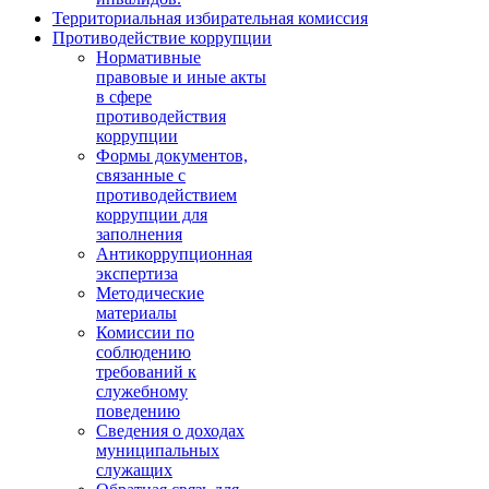
Территориальная избирательная комиссия
Противодействие коррупции
Нормативные
правовые и иные акты
в сфере
противодействия
коррупции
Формы документов,
связанные с
противодействием
коррупции для
заполнения
Антикоррупционная
экспертиза
Методические
материалы
Комиссии по
соблюдению
требований к
служебному
поведению
Сведения о доходах
муниципальных
служащих