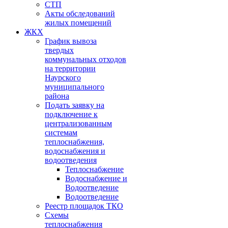
СТП
Акты обследований
жилых помещений
ЖКХ
График вывоза
твердых
коммунальных отходов
на территории
Наурского
муниципального
района
Подать заявку на
подключение к
централизованным
системам
теплоснабжения,
водоснабжения и
водоотведения
Теплоснабжение
Водоснабжение и
Водоотведение
Водоотведение
Реестр площадок ТКО
Схемы
теплоснабжения