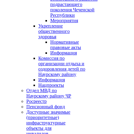
подрастающего
поколения Чеченской
Республики
Мероприятия
Укрепление
общественного
здоровья
Нормативные
правовые акты
Информация
Комиссия по
организации отдыха и
оздоровления детей по
Наурскому району
Информация
Нацпроекты
Отдел МВД по
Наурскому району ЧР
Росреестр
Пенсионный фонд
Доступные значимые
(приоритетные)
инфраструктурные
объекты для
инвалидов.