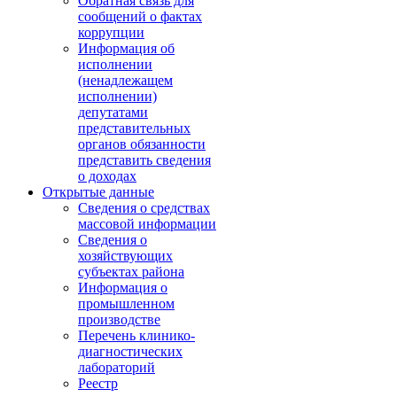
Обратная связь для
сообщений о фактах
коррупции
Информация об
исполнении
(ненадлежащем
исполнении)
депутатами
представительных
органов обязанности
представить сведения
о доходах
Открытые данные
Сведения о средствах
массовой информации
Сведения о
хозяйствующих
субъектах района
Информация о
промышленном
производстве
Перечень клинико-
диагностических
лабораторий
Реестр