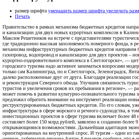
размер шрифта
уменьшить размер шрифта
увеличить раз
Печать
Правительство в рамках механизма бюджетных кредитов направ
и канализации для двух новых курортных комплексов в Калин
Максим Решетников на встрече с представителями туристическо
где традиционно высокая заполняемость номерного фонда, в р
механизма инфраструктурных бюджетных кредитов направим бо
газопровод, водопровод и канализацию для двух проектов – но
курортно-оздоровительного комплекса в Светлогорске», — цити
городского туризма надо активнее заниматься вопросами моде
только сам Калининград, но и Светлогорск, Зеленоградск, Ян
далеко расположенные друг от друга. Благодаря реализации го
и реконструкция Северного обхода. Улучшив связанность тури
туристов и увеличения сроков их пребывания в регионе», — р
может помочь в развитии культурно-познавательного туризма з
предложил обратить внимание на инструмент реализации новы
реструктурированных бюджетных кредитов. По его словам, уж
инфраструктуры в сфере морского и речного судоходства, в то
инвестиционных проектов в сфере туризма включает более 48
составляет более 150 млрд рублей, заявлено к созданию более 
открывающимися возможностями. Дальнейшая адаптация эконом
ориентированных на внутренний спрос. И туризм – один из та
очередь, губернатор региона Антон Алиханов сообщил, что в 