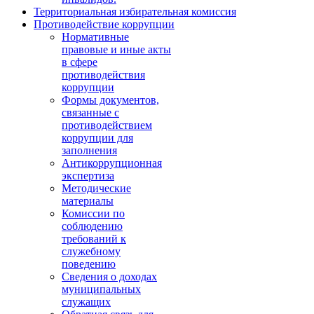
Территориальная избирательная комиссия
Противодействие коррупции
Нормативные
правовые и иные акты
в сфере
противодействия
коррупции
Формы документов,
связанные с
противодействием
коррупции для
заполнения
Антикоррупционная
экспертиза
Методические
материалы
Комиссии по
соблюдению
требований к
служебному
поведению
Сведения о доходах
муниципальных
служащих