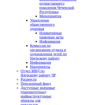
подрастающего
поколения Чеченской
Республики
Мероприятия
Укрепление
общественного
здоровья
Нормативные
правовые акты
Информация
Комиссия по
организации отдыха и
оздоровления детей по
Наурскому району
Информация
Нацпроекты
Отдел МВД по
Наурскому району ЧР
Росреестр
Пенсионный фонд
Доступные значимые
(приоритетные)
инфраструктурные
объекты для
инвалидов.