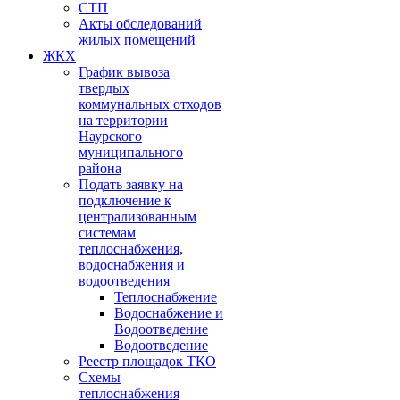
СТП
Акты обследований
жилых помещений
ЖКХ
График вывоза
твердых
коммунальных отходов
на территории
Наурского
муниципального
района
Подать заявку на
подключение к
централизованным
системам
теплоснабжения,
водоснабжения и
водоотведения
Теплоснабжение
Водоснабжение и
Водоотведение
Водоотведение
Реестр площадок ТКО
Схемы
теплоснабжения