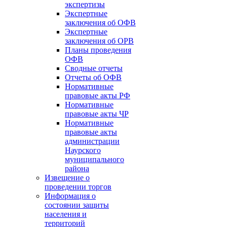
экспертизы
Экспертные
заключения об ОФВ
Экспертные
заключения об ОРВ
Планы проведения
ОФВ
Сводные отчеты
Отчеты об ОФВ
Нормативные
правовые акты РФ
Нормативные
правовые акты ЧР
Нормативные
правовые акты
администрации
Наурского
муниципального
района
Извещение о
проведении торгов
Информация о
состоянии защиты
населения и
территорий