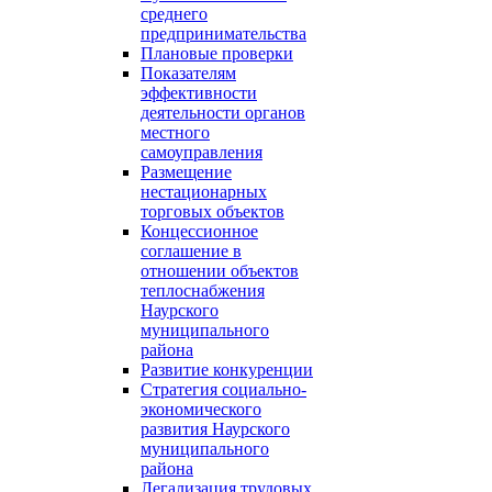
среднего
предпринимательства
Плановые проверки
Показателям
эффективности
деятельности органов
местного
самоуправления
Размещение
нестационарных
торговых объектов
Концессионное
соглашение в
отношении объектов
теплоснабжения
Наурского
муниципального
района
Развитие конкуренции
Стратегия социально-
экономического
развития Наурского
муниципального
района
Легализация трудовых