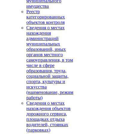
муниципального
имущества
Реестр
категорированных
объектов контроля
Сведения о местах
нахождения
администраций
муниципальных
образований, иных
органов местного
самоуправления, в том
числе в сфере
образования, труда,
социальной защиты,
спорта, культуры и
искусства
(наименование, режим
работы)
Сведения о местах
нахождения объектов
дорожного сервиса,
площадках отдыха
водителей, стоянках
(парковках)