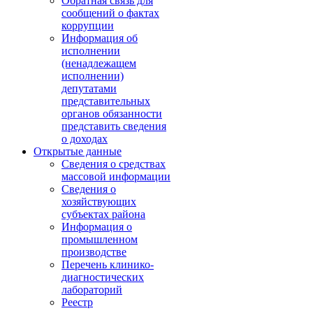
Обратная связь для
сообщений о фактах
коррупции
Информация об
исполнении
(ненадлежащем
исполнении)
депутатами
представительных
органов обязанности
представить сведения
о доходах
Открытые данные
Сведения о средствах
массовой информации
Сведения о
хозяйствующих
субъектах района
Информация о
промышленном
производстве
Перечень клинико-
диагностических
лабораторий
Реестр