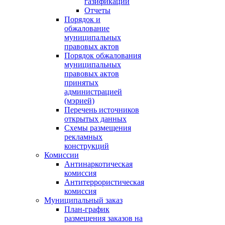
газификации
Отчеты
Порядок и
обжалование
муниципальных
правовых актов
Порядок обжалования
муниципальных
правовых актов
принятых
администрацией
(мэрией)
Перечень источников
открытых данных
Схемы размещения
рекламных
конструкций
Комиссии
Антинаркотическая
комиссия
Антитеррористическая
комиссия
Муниципальный заказ
План-график
размещения заказов на