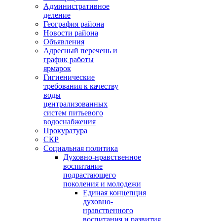
Административное
деление
География района
Новости района
Объявления
Адресный перечень и
график работы
ярмарок
Гигиенические
требования к качеству
воды
централизованных
систем питьевого
водоснабжения
Прокуратура
СКР
Социальная политика
Духовно-нравственное
воспитание
подрастающего
поколения и молодежи
Единая концепция
духовно-
нравственного
воспитания и развития