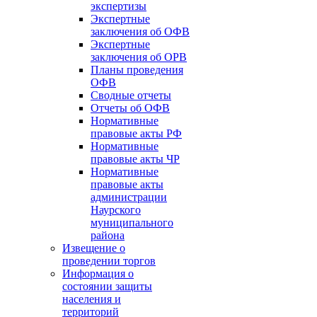
экспертизы
Экспертные
заключения об ОФВ
Экспертные
заключения об ОРВ
Планы проведения
ОФВ
Сводные отчеты
Отчеты об ОФВ
Нормативные
правовые акты РФ
Нормативные
правовые акты ЧР
Нормативные
правовые акты
администрации
Наурского
муниципального
района
Извещение о
проведении торгов
Информация о
состоянии защиты
населения и
территорий