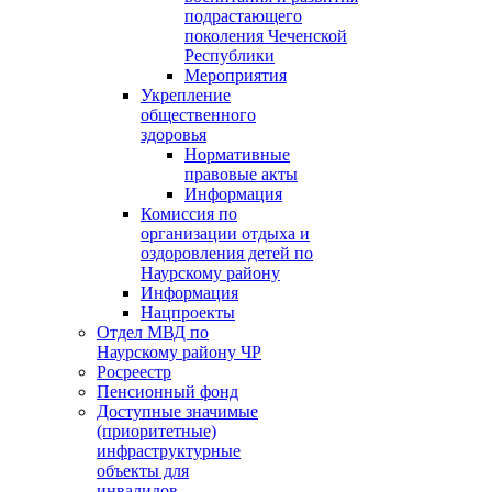
подрастающего
поколения Чеченской
Республики
Мероприятия
Укрепление
общественного
здоровья
Нормативные
правовые акты
Информация
Комиссия по
организации отдыха и
оздоровления детей по
Наурскому району
Информация
Нацпроекты
Отдел МВД по
Наурскому району ЧР
Росреестр
Пенсионный фонд
Доступные значимые
(приоритетные)
инфраструктурные
объекты для
инвалидов.