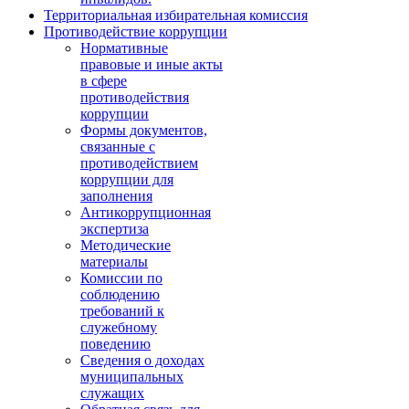
Территориальная избирательная комиссия
Противодействие коррупции
Нормативные
правовые и иные акты
в сфере
противодействия
коррупции
Формы документов,
связанные с
противодействием
коррупции для
заполнения
Антикоррупционная
экспертиза
Методические
материалы
Комиссии по
соблюдению
требований к
служебному
поведению
Сведения о доходах
муниципальных
служащих