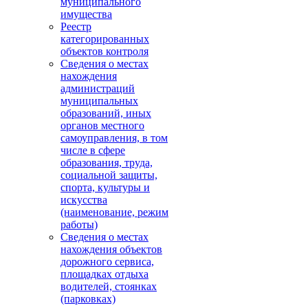
муниципального
имущества
Реестр
категорированных
объектов контроля
Сведения о местах
нахождения
администраций
муниципальных
образований, иных
органов местного
самоуправления, в том
числе в сфере
образования, труда,
социальной защиты,
спорта, культуры и
искусства
(наименование, режим
работы)
Сведения о местах
нахождения объектов
дорожного сервиса,
площадках отдыха
водителей, стоянках
(парковках)