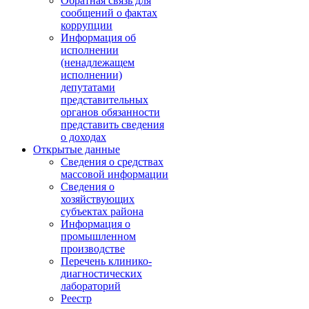
Обратная связь для
сообщений о фактах
коррупции
Информация об
исполнении
(ненадлежащем
исполнении)
депутатами
представительных
органов обязанности
представить сведения
о доходах
Открытые данные
Сведения о средствах
массовой информации
Сведения о
хозяйствующих
субъектах района
Информация о
промышленном
производстве
Перечень клинико-
диагностических
лабораторий
Реестр