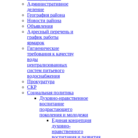
Административное
деление
География района
Новости района
Объявления
Адресный перечень и
график работы
ярмарок
Гигиенические
требования к качеству
воды
централизованных
систем питьевого
водоснабжения
Прокуратура
СКР
Социальная политика
Духовно-нравственное
воспитание
подрастающего
поколения и молодежи
Единая концепция
духовно-
нравственного
воспитания и развития