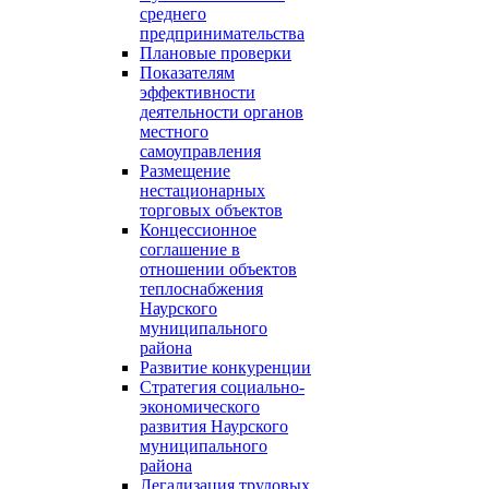
среднего
предпринимательства
Плановые проверки
Показателям
эффективности
деятельности органов
местного
самоуправления
Размещение
нестационарных
торговых объектов
Концессионное
соглашение в
отношении объектов
теплоснабжения
Наурского
муниципального
района
Развитие конкуренции
Стратегия социально-
экономического
развития Наурского
муниципального
района
Легализация трудовых