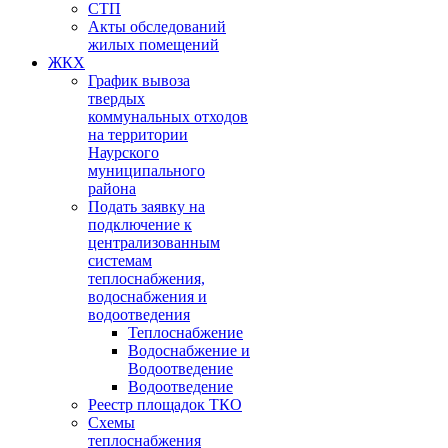
СТП
Акты обследований
жилых помещений
ЖКХ
График вывоза
твердых
коммунальных отходов
на территории
Наурского
муниципального
района
Подать заявку на
подключение к
централизованным
системам
теплоснабжения,
водоснабжения и
водоотведения
Теплоснабжение
Водоснабжение и
Водоотведение
Водоотведение
Реестр площадок ТКО
Схемы
теплоснабжения