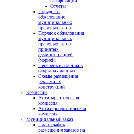
газификации
Отчеты
Порядок и
обжалование
муниципальных
правовых актов
Порядок обжалования
муниципальных
правовых актов
принятых
администрацией
(мэрией)
Перечень источников
открытых данных
Схемы размещения
рекламных
конструкций
Комиссии
Антинаркотическая
комиссия
Антитеррористическая
комиссия
Муниципальный заказ
План-график
размещения заказов на