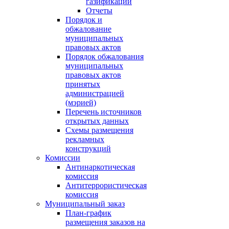
газификации
Отчеты
Порядок и
обжалование
муниципальных
правовых актов
Порядок обжалования
муниципальных
правовых актов
принятых
администрацией
(мэрией)
Перечень источников
открытых данных
Схемы размещения
рекламных
конструкций
Комиссии
Антинаркотическая
комиссия
Антитеррористическая
комиссия
Муниципальный заказ
План-график
размещения заказов на