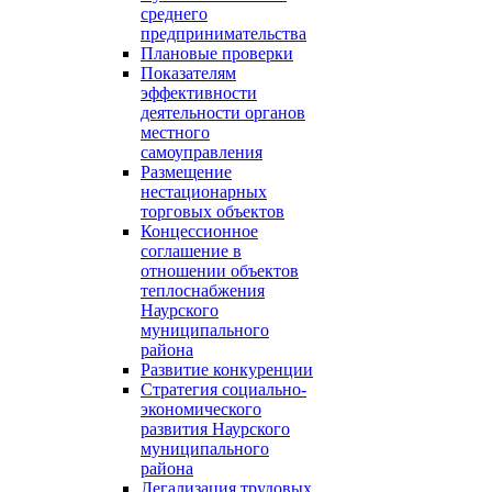
среднего
предпринимательства
Плановые проверки
Показателям
эффективности
деятельности органов
местного
самоуправления
Размещение
нестационарных
торговых объектов
Концессионное
соглашение в
отношении объектов
теплоснабжения
Наурского
муниципального
района
Развитие конкуренции
Стратегия социально-
экономического
развития Наурского
муниципального
района
Легализация трудовых