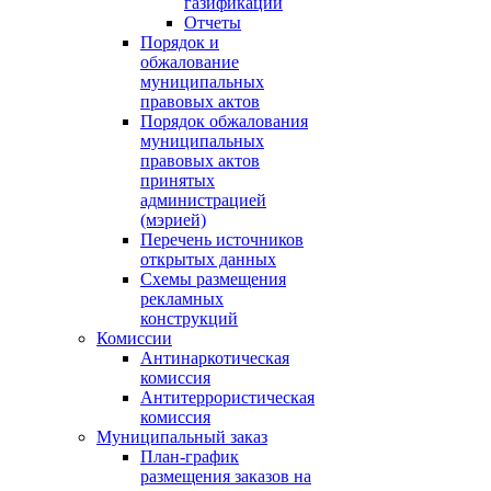
газификации
Отчеты
Порядок и
обжалование
муниципальных
правовых актов
Порядок обжалования
муниципальных
правовых актов
принятых
администрацией
(мэрией)
Перечень источников
открытых данных
Схемы размещения
рекламных
конструкций
Комиссии
Антинаркотическая
комиссия
Антитеррористическая
комиссия
Муниципальный заказ
План-график
размещения заказов на