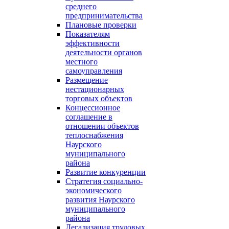
среднего
предпринимательства
Плановые проверки
Показателям
эффективности
деятельности органов
местного
самоуправления
Размещение
нестационарных
торговых объектов
Концессионное
соглашение в
отношении объектов
теплоснабжения
Наурского
муниципального
района
Развитие конкуренции
Стратегия социально-
экономического
развития Наурского
муниципального
района
Легализация трудовых