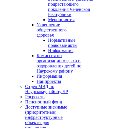
подрастающего
поколения Чеченской
Республики
Мероприятия
Укрепление
общественного
здоровья
Нормативные
правовые акты
Информация
Комиссия по
организации отдыха и
оздоровления детей по
Наурскому району
Информация
Нацпроекты
Отдел МВД по
Наурскому району ЧР
Росреестр
Пенсионный фонд
Доступные значимые
(приоритетные)
инфраструктурные
объекты для
инвалидов.