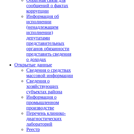
Обратная связь для
сообщений о фактах
коррупции
Информация об
исполнении
(ненадлежащем
исполнении)
депутатами
представительных
органов обязанности
представить сведения
о доходах
Открытые данные
Сведения о средствах
массовой информации
Сведения о
хозяйствующих
субъектах района
Информация о
промышленном
производстве
Перечень клинико-
диагностических
лабораторий
Реестр