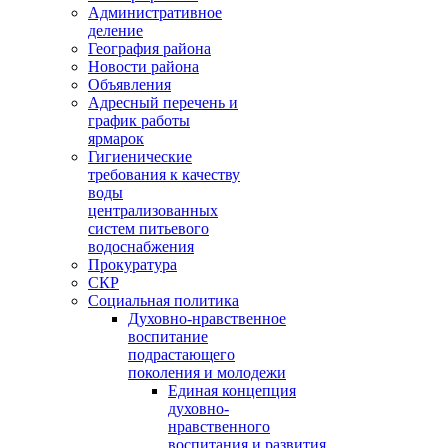
Административное
деление
География района
Новости района
Объявления
Адресный перечень и
график работы
ярмарок
Гигиенические
требования к качеству
воды
централизованных
систем питьевого
водоснабжения
Прокуратура
СКР
Социальная политика
Духовно-нравственное
воспитание
подрастающего
поколения и молодежи
Единая концепция
духовно-
нравственного
воспитания и развития