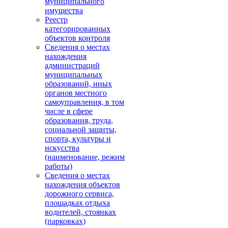
муниципального
имущества
Реестр
категорированных
объектов контроля
Сведения о местах
нахождения
администраций
муниципальных
образований, иных
органов местного
самоуправления, в том
числе в сфере
образования, труда,
социальной защиты,
спорта, культуры и
искусства
(наименование, режим
работы)
Сведения о местах
нахождения объектов
дорожного сервиса,
площадках отдыха
водителей, стоянках
(парковках)