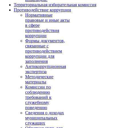
Территориальная избирательная комиссия
Противодействие коррупции
Нормативные
правовые и иные акты
в сфере
противодействия
коррупции
Формы документов,
связанные с
противодействием
коррупции для
заполнения
Антикоррупционная
экспертиза
Методические
материалы
Комиссии по
соблюдению
требований к
служебному
поведению
Сведения о доходах
муниципальных
служащих