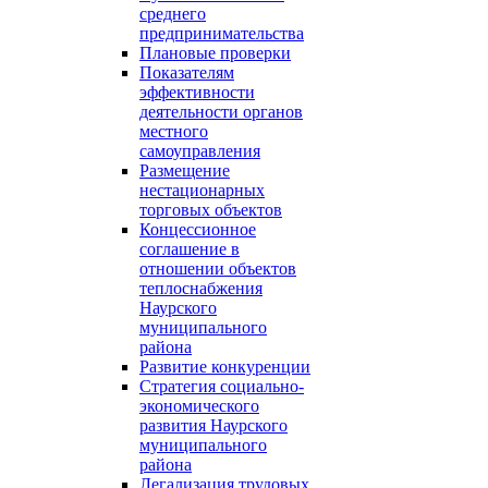
среднего
предпринимательства
Плановые проверки
Показателям
эффективности
деятельности органов
местного
самоуправления
Размещение
нестационарных
торговых объектов
Концессионное
соглашение в
отношении объектов
теплоснабжения
Наурского
муниципального
района
Развитие конкуренции
Стратегия социально-
экономического
развития Наурского
муниципального
района
Легализация трудовых