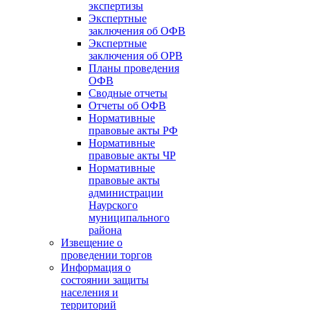
экспертизы
Экспертные
заключения об ОФВ
Экспертные
заключения об ОРВ
Планы проведения
ОФВ
Сводные отчеты
Отчеты об ОФВ
Нормативные
правовые акты РФ
Нормативные
правовые акты ЧР
Нормативные
правовые акты
администрации
Наурского
муниципального
района
Извещение о
проведении торгов
Информация о
состоянии защиты
населения и
территорий