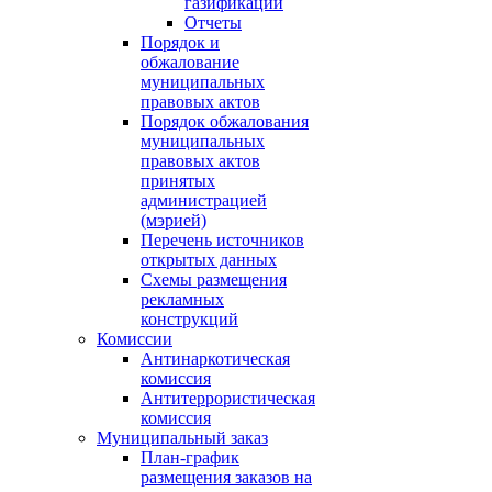
газификации
Отчеты
Порядок и
обжалование
муниципальных
правовых актов
Порядок обжалования
муниципальных
правовых актов
принятых
администрацией
(мэрией)
Перечень источников
открытых данных
Схемы размещения
рекламных
конструкций
Комиссии
Антинаркотическая
комиссия
Антитеррористическая
комиссия
Муниципальный заказ
План-график
размещения заказов на