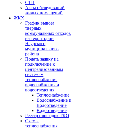
СТП
Акты обследований
жилых помещений
ЖКХ
График вывоза
твердых
коммунальных отходов
на территории
Наурского
муниципального
района
Подать заявку на
подключение к
централизованным
системам
теплоснабжения,
водоснабжения и
водоотведения
Теплоснабжение
Водоснабжение и
Водоотведение
Водоотведение
Реестр площадок ТКО
Схемы
теплоснабжения