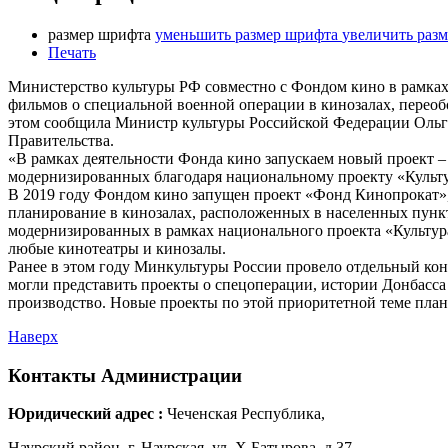
размер шрифта
уменьшить размер шрифта
увеличить раз
Печать
Министерство культуры РФ совместно с Фондом кино в рамка
фильмов о специальной военной операции в кинозалах, перео
этом сообщила Министр культуры Российской Федерации Ольг
Правительства.
«В рамках деятельности Фонда кино запускаем новый проект 
модернизированных благодаря национальному проекту «Культур
В 2019 году Фондом кино запущен проект «Фонд Кинопрокат»
планирование в кинозалах, расположенных в населенных пункт
модернизированных в рамках национального проекта «Культура
любые кинотеатры и кинозалы.
Ранее в этом году Минкультуры России провело отдельный ко
могли представить проекты о спецоперации, истории Донбасса
производство. Новые проекты по этой приоритетной теме плани
Наверх
Контакты
Администрации
Юридический адрес :
Чеченская Республика,
Наурский район, г. Наурская, ул. Х.Батырова, д.37.