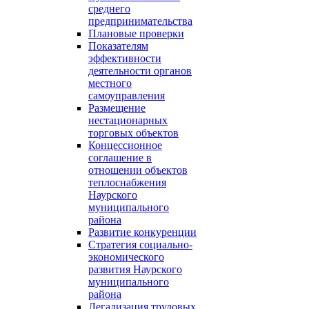
среднего
предпринимательства
Плановые проверки
Показателям
эффективности
деятельности органов
местного
самоуправления
Размещение
нестационарных
торговых объектов
Концессионное
соглашение в
отношении объектов
теплоснабжения
Наурского
муниципального
района
Развитие конкуренции
Стратегия социально-
экономического
развития Наурского
муниципального
района
Легализация трудовых