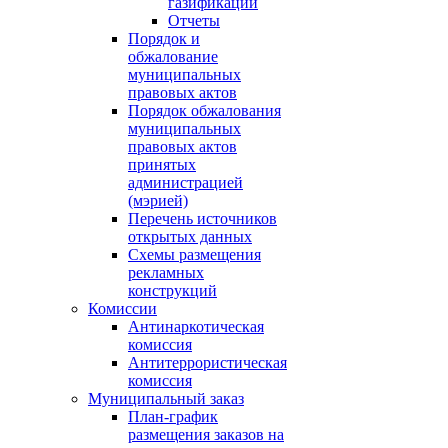
газификации
Отчеты
Порядок и
обжалование
муниципальных
правовых актов
Порядок обжалования
муниципальных
правовых актов
принятых
администрацией
(мэрией)
Перечень источников
открытых данных
Схемы размещения
рекламных
конструкций
Комиссии
Антинаркотическая
комиссия
Антитеррористическая
комиссия
Муниципальный заказ
План-график
размещения заказов на