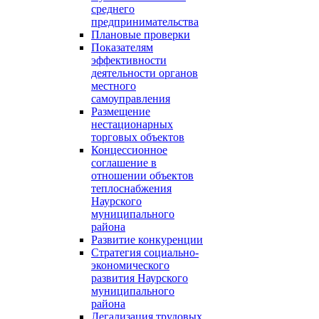
среднего
предпринимательства
Плановые проверки
Показателям
эффективности
деятельности органов
местного
самоуправления
Размещение
нестационарных
торговых объектов
Концессионное
соглашение в
отношении объектов
теплоснабжения
Наурского
муниципального
района
Развитие конкуренции
Стратегия социально-
экономического
развития Наурского
муниципального
района
Легализация трудовых