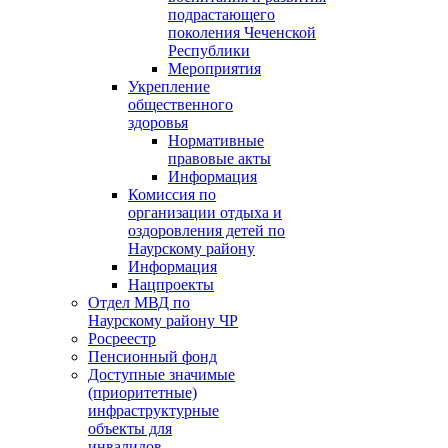
подрастающего
поколения Чеченской
Республики
Мероприятия
Укрепление
общественного
здоровья
Нормативные
правовые акты
Информация
Комиссия по
организации отдыха и
оздоровления детей по
Наурскому району
Информация
Нацпроекты
Отдел МВД по
Наурскому району ЧР
Росреестр
Пенсионный фонд
Доступные значимые
(приоритетные)
инфраструктурные
объекты для
инвалидов.