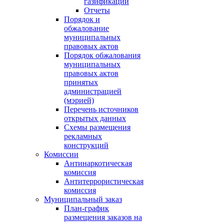
газификации
Отчеты
Порядок и
обжалование
муниципальных
правовых актов
Порядок обжалования
муниципальных
правовых актов
принятых
администрацией
(мэрией)
Перечень источников
открытых данных
Схемы размещения
рекламных
конструкций
Комиссии
Антинаркотическая
комиссия
Антитеррористическая
комиссия
Муниципальный заказ
План-график
размещения заказов на