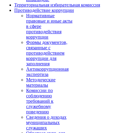
Территориальная избирательная комиссия
Противодействие коррупции
Нормативные
правовые и иные акты
в сфере
противодействия
коррупции
Формы документов,
связанные с
противодействием
коррупции для
заполнения
Антикоррупционная
экспертиза
Методические
материалы
Комиссии по
соблюдению
требований к
служебному
поведению
Сведения о доходах
муниципальных
служащих