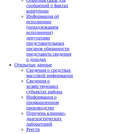
Обратная связь для
сообщений о фактах
коррупции
Информация об
исполнении
(ненадлежащем
исполнении)
депутатами
представительных
органов обязанности
представить сведения
о доходах
Открытые данные
Сведения о средствах
массовой информации
Сведения о
хозяйствующих
субъектах района
Информация о
промышленном
производстве
Перечень клинико-
диагностических
лабораторий
Реестр