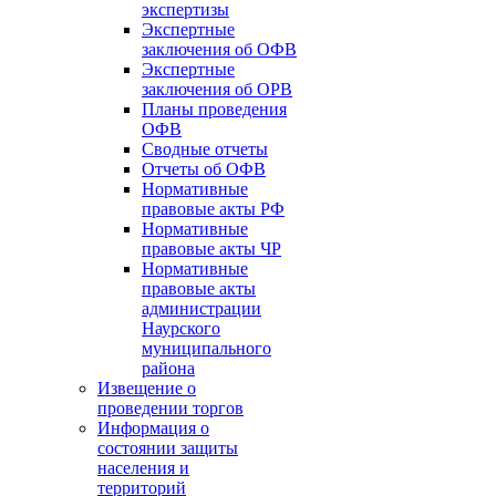
экспертизы
Экспертные
заключения об ОФВ
Экспертные
заключения об ОРВ
Планы проведения
ОФВ
Сводные отчеты
Отчеты об ОФВ
Нормативные
правовые акты РФ
Нормативные
правовые акты ЧР
Нормативные
правовые акты
администрации
Наурского
муниципального
района
Извещение о
проведении торгов
Информация о
состоянии защиты
населения и
территорий