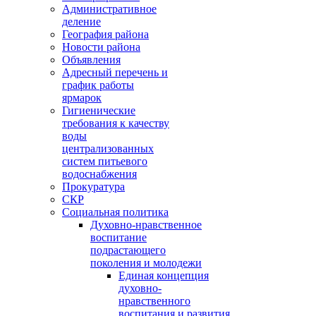
Административное
деление
География района
Новости района
Объявления
Адресный перечень и
график работы
ярмарок
Гигиенические
требования к качеству
воды
централизованных
систем питьевого
водоснабжения
Прокуратура
СКР
Социальная политика
Духовно-нравственное
воспитание
подрастающего
поколения и молодежи
Единая концепция
духовно-
нравственного
воспитания и развития