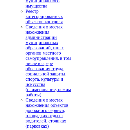
муниципального
имущества
Реестр
категорированных
объектов контроля
Сведения о местах
нахождения
администраций
муниципальных
образований, иных
органов местного
самоуправления, в том
числе в сфере
образования, труда,
социальной защиты,
спорта, культуры и
искусства
(наименование, режим
работы)
Сведения о местах
нахождения объектов
дорожного сервиса,
площадках отдыха
водителей, стоянках
(парковках)