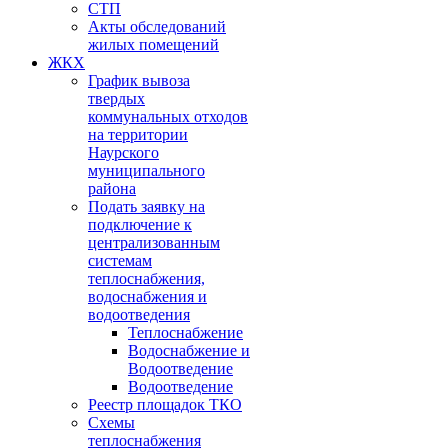
СТП
Акты обследований
жилых помещений
ЖКХ
График вывоза
твердых
коммунальных отходов
на территории
Наурского
муниципального
района
Подать заявку на
подключение к
централизованным
системам
теплоснабжения,
водоснабжения и
водоотведения
Теплоснабжение
Водоснабжение и
Водоотведение
Водоотведение
Реестр площадок ТКО
Схемы
теплоснабжения