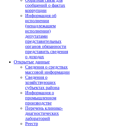
Обратная связь для
сообщений о фактах
коррупции
Информация об
исполнении
(ненадлежащем
исполнении)
депутатами
представительных
органов обязанности
представить сведения
о доходах
Открытые данные
Сведения о средствах
массовой информации
Сведения о
хозяйствующих
субъектах района
Информация о
промышленном
производстве
Перечень клинико-
диагностических
лабораторий
Реестр