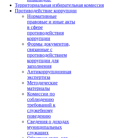
Территориальная избирательная комиссия
Противодействие коррупции
Нормативные
правовые и иные акты
в сфере
противодействия
коррупции
Формы документов,
связанные с
противодействием
коррупции для
заполнения
Антикоррупционная
экспертиза
Методические
материалы
Комиссии по
соблюдению
требований к
служебному
поведению
Сведения о доходах
муниципальных
служащих