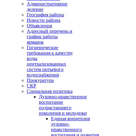
Административное
деление
География района
Новости района
Объявления
Адресный перечень и
график работы
ярмарок
Гигиенические
требования к качеству
воды
централизованных
систем питьевого
водоснабжения
Прокуратура
СКР
Социальная политика
Духовно-нравственное
воспитание
подрастающего
поколения и молодежи
Единая концепция
духовно-
нравственного
воспитания и развития