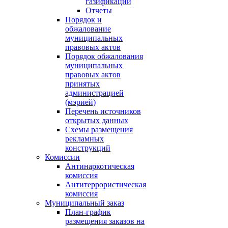
газификации
Отчеты
Порядок и
обжалование
муниципальных
правовых актов
Порядок обжалования
муниципальных
правовых актов
принятых
администрацией
(мэрией)
Перечень источников
открытых данных
Схемы размещения
рекламных
конструкций
Комиссии
Антинаркотическая
комиссия
Антитеррористическая
комиссия
Муниципальный заказ
План-график
размещения заказов на