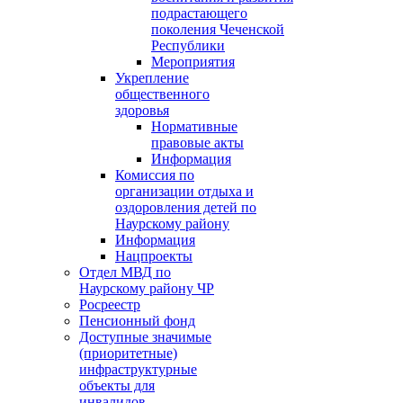
подрастающего
поколения Чеченской
Республики
Мероприятия
Укрепление
общественного
здоровья
Нормативные
правовые акты
Информация
Комиссия по
организации отдыха и
оздоровления детей по
Наурскому району
Информация
Нацпроекты
Отдел МВД по
Наурскому району ЧР
Росреестр
Пенсионный фонд
Доступные значимые
(приоритетные)
инфраструктурные
объекты для
инвалидов.