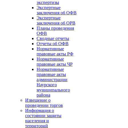
экспертизы
Экспертные
заключения об ОФВ
Экспертные
заключения об ОРВ
Планы проведения
ОФВ
Сводные отчеты
Отчеты об ОФВ
Нормативные
правовые акты РФ
Нормативные
правовые акты ЧР
Нормативные
правовые акты
администрации
Наурского
муниципального
района
Извещение о
проведении торгов
Информация о
состоянии защиты
населения и
территорий