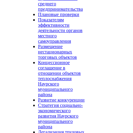
среднего
предпринимательства
Плановые проверки
Показателям
эффективности
деятельности органов
местного
самоуправления
Размещение
нестационарных
торговых объектов
Концессионное
соглашение в
отношении объектов
теплоснабжения
Наурского
муниципального
района
Развитие конкуренции
Стратегия социально-
экономического
развития Наурского
муниципального
района
Легализация трудовых