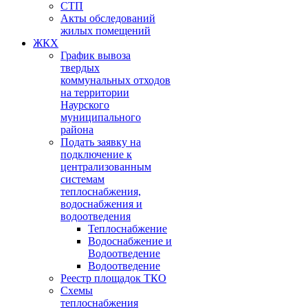
СТП
Акты обследований
жилых помещений
ЖКХ
График вывоза
твердых
коммунальных отходов
на территории
Наурского
муниципального
района
Подать заявку на
подключение к
централизованным
системам
теплоснабжения,
водоснабжения и
водоотведения
Теплоснабжение
Водоснабжение и
Водоотведение
Водоотведение
Реестр площадок ТКО
Схемы
теплоснабжения