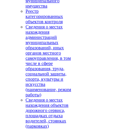
муниципального
имущества
Реестр
категорированных
объектов контроля
Сведения о местах
нахождения
администраций
муниципальных
образований, иных
органов местного
самоуправления, в том
числе в сфере
образования, труда,
социальной защиты,
спорта, культуры и
искусства
(наименование, режим
работы)
Сведения о местах
нахождения объектов
дорожного сервиса,
площадках отдыха
водителей, стоянках
(парковках)