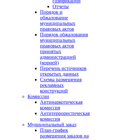
газификации
Отчеты
Порядок и
обжалование
муниципальных
правовых актов
Порядок обжалования
муниципальных
правовых актов
принятых
администрацией
(мэрией)
Перечень источников
открытых данных
Схемы размещения
рекламных
конструкций
Комиссии
Антинаркотическая
комиссия
Антитеррористическая
комиссия
Муниципальный заказ
План-график
размещения заказов на