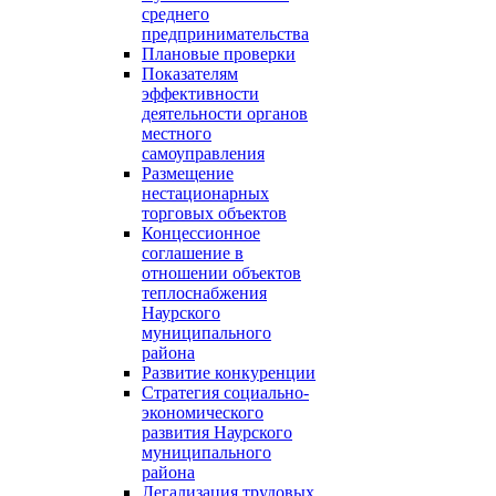
среднего
предпринимательства
Плановые проверки
Показателям
эффективности
деятельности органов
местного
самоуправления
Размещение
нестационарных
торговых объектов
Концессионное
соглашение в
отношении объектов
теплоснабжения
Наурского
муниципального
района
Развитие конкуренции
Стратегия социально-
экономического
развития Наурского
муниципального
района
Легализация трудовых