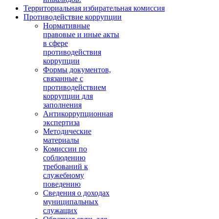
Территориальная избирательная комиссия
Противодействие коррупции
Нормативные
правовые и иные акты
в сфере
противодействия
коррупции
Формы документов,
связанные с
противодействием
коррупции для
заполнения
Антикоррупционная
экспертиза
Методические
материалы
Комиссии по
соблюдению
требований к
служебному
поведению
Сведения о доходах
муниципальных
служащих