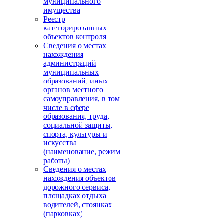
муниципального
имущества
Реестр
категорированных
объектов контроля
Сведения о местах
нахождения
администраций
муниципальных
образований, иных
органов местного
самоуправления, в том
числе в сфере
образования, труда,
социальной защиты,
спорта, культуры и
искусства
(наименование, режим
работы)
Сведения о местах
нахождения объектов
дорожного сервиса,
площадках отдыха
водителей, стоянках
(парковках)