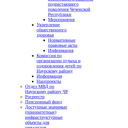
подрастающего
поколения Чеченской
Республики
Мероприятия
Укрепление
общественного
здоровья
Нормативные
правовые акты
Информация
Комиссия по
организации отдыха и
оздоровления детей по
Наурскому району
Информация
Нацпроекты
Отдел МВД по
Наурскому району ЧР
Росреестр
Пенсионный фонд
Доступные значимые
(приоритетные)
инфраструктурные
объекты для
инвалидов.