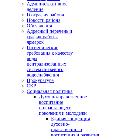
Административное
деление
География района
Новости района
Объявления
Адресный перечень и
график работы
ярмарок
Гигиенические
требования к качеству
воды
централизованных
систем питьевого
водоснабжения
Прокуратура
СКР
Социальная политика
Духовно-нравственное
воспитание
подрастающего
поколения и молодежи
Единая концепция
духовно-
нравственного
воспитания и развития