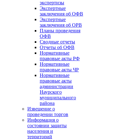
экспертизы
Экспертные
заключения об ОФВ
Экспертные
заключения об ОРВ
Планы проведения
ОФВ
Сводные отчеты
Отчеты об ОФВ
Нормативные
правовые акты РФ
Нормативные
правовые акты ЧР
Нормативные
правовые акты
администрации
Наурского
муниципального
района
Извещение о
проведении торгов
Информация о
состоянии защиты
населения и
территорий