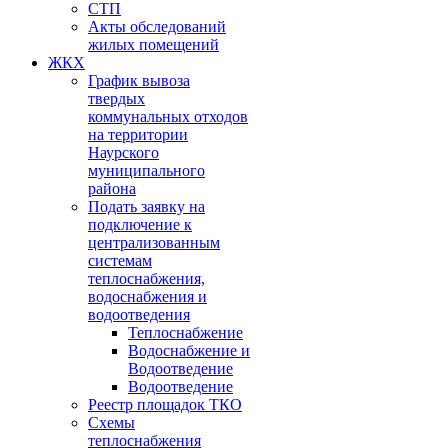
СТП
Акты обследований
жилых помещений
ЖКХ
График вывоза
твердых
коммунальных отходов
на территории
Наурского
муниципального
района
Подать заявку на
подключение к
централизованным
системам
теплоснабжения,
водоснабжения и
водоотведения
Теплоснабжение
Водоснабжение и
Водоотведение
Водоотведение
Реестр площадок ТКО
Схемы
теплоснабжения