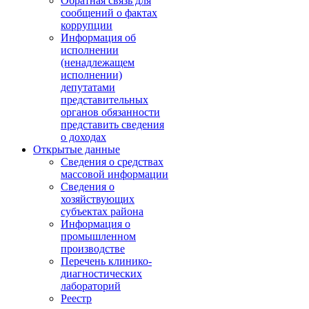
Обратная связь для
сообщений о фактах
коррупции
Информация об
исполнении
(ненадлежащем
исполнении)
депутатами
представительных
органов обязанности
представить сведения
о доходах
Открытые данные
Сведения о средствах
массовой информации
Сведения о
хозяйствующих
субъектах района
Информация о
промышленном
производстве
Перечень клинико-
диагностических
лабораторий
Реестр