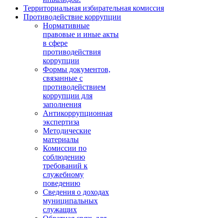
Территориальная избирательная комиссия
Противодействие коррупции
Нормативные
правовые и иные акты
в сфере
противодействия
коррупции
Формы документов,
связанные с
противодействием
коррупции для
заполнения
Антикоррупционная
экспертиза
Методические
материалы
Комиссии по
соблюдению
требований к
служебному
поведению
Сведения о доходах
муниципальных
служащих