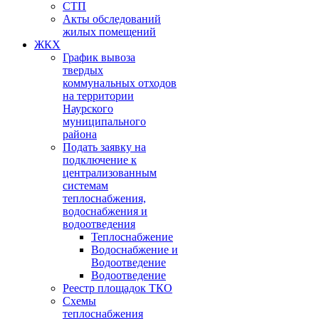
СТП
Акты обследований
жилых помещений
ЖКХ
График вывоза
твердых
коммунальных отходов
на территории
Наурского
муниципального
района
Подать заявку на
подключение к
централизованным
системам
теплоснабжения,
водоснабжения и
водоотведения
Теплоснабжение
Водоснабжение и
Водоотведение
Водоотведение
Реестр площадок ТКО
Схемы
теплоснабжения