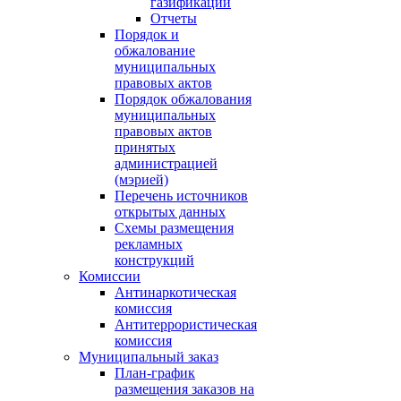
газификации
Отчеты
Порядок и
обжалование
муниципальных
правовых актов
Порядок обжалования
муниципальных
правовых актов
принятых
администрацией
(мэрией)
Перечень источников
открытых данных
Схемы размещения
рекламных
конструкций
Комиссии
Антинаркотическая
комиссия
Антитеррористическая
комиссия
Муниципальный заказ
План-график
размещения заказов на