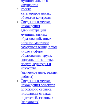
муниципального
имущества
Реестр
категорированных
объектов контроля
Сведения о местах
нахождения
администраций
муниципальных
образований, иных
органов местного
самоуправления, в том
числе в сфере
образования, труда,
социальной защиты,
спорта, культуры и
искусства
(наименование, режим
работы)
Сведения о местах
нахождения объектов
дорожного сервиса,
площадках отдыха
водителей, стоянках
(парковках)