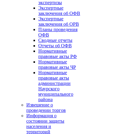
экспертизы
Экспертные
заключения об ОФВ
Экспертные
заключения об ОРВ
Планы проведения
ОФВ
Сводные отчеты
Отчеты об ОФВ
Нормативные
правовые акты РФ
Нормативные
правовые акты ЧР
Нормативные
правовые акты
администрации
Наурского
муниципального
района
Извещение о
проведении торгов
Информация о
состоянии защиты
населения и
территорий