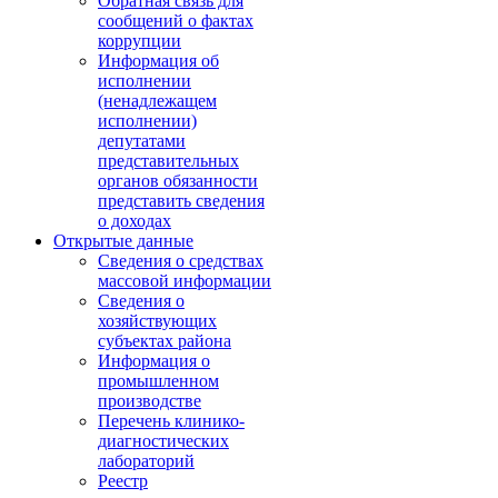
Обратная связь для
сообщений о фактах
коррупции
Информация об
исполнении
(ненадлежащем
исполнении)
депутатами
представительных
органов обязанности
представить сведения
о доходах
Открытые данные
Сведения о средствах
массовой информации
Сведения о
хозяйствующих
субъектах района
Информация о
промышленном
производстве
Перечень клинико-
диагностических
лабораторий
Реестр