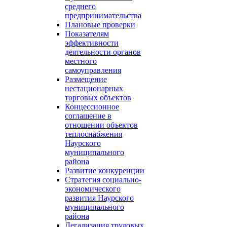
среднего
предпринимательства
Плановые проверки
Показателям
эффективности
деятельности органов
местного
самоуправления
Размещение
нестационарных
торговых объектов
Концессионное
соглашение в
отношении объектов
теплоснабжения
Наурского
муниципального
района
Развитие конкуренции
Стратегия социально-
экономического
развития Наурского
муниципального
района
Легализация трудовых