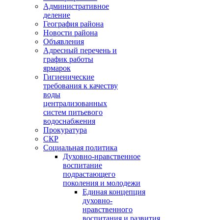
Административное
деление
География района
Новости района
Объявления
Адресный перечень и
график работы
ярмарок
Гигиенические
требования к качеству
воды
централизованных
систем питьевого
водоснабжения
Прокуратура
СКР
Социальная политика
Духовно-нравственное
воспитание
подрастающего
поколения и молодежи
Единая концепция
духовно-
нравственного
воспитания и развития