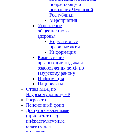
подрастающего
поколения Чеченской
Республики
Мероприятия
Укрепление
общественного
здоровья
Нормативные
правовые акты
Информация
Комиссия по
организации отдыха и
оздоровления детей по
Наурскому району
Информация
Нацпроекты
Отдел МВД по
Наурскому району ЧР
Росреестр
Пенсионный фонд
Доступные значимые
(приоритетные)
инфраструктурные
объекты для
инвалидов.