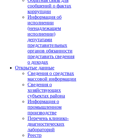
Обратная связь для
сообщений о фактах
коррупции
Информация об
исполнении
(ненадлежащем
исполнении)
депутатами
представительных
органов обязанности
представить сведения
о доходах
Открытые данные
Сведения о средствах
массовой информации
Сведения о
хозяйствующих
субъектах района
Информация о
промышленном
производстве
Перечень клинико-
диагностических
лабораторий
Реестр