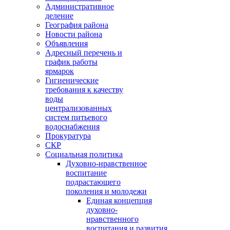
Административное
деление
География района
Новости района
Объявления
Адресный перечень и
график работы
ярмарок
Гигиенические
требования к качеству
воды
централизованных
систем питьевого
водоснабжения
Прокуратура
СКР
Социальная политика
Духовно-нравственное
воспитание
подрастающего
поколения и молодежи
Единая концепция
духовно-
нравственного
воспитания и развития