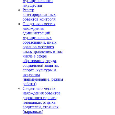
муниципального
имущества
Реестр
категорированных
объектов контроля
Сведения о местах
нахождения
администраций
муниципальных
образований, иных
органов местного
самоуправления, в том
числе в сфере
образования, труда,
социальной защиты,
спорта, культуры и
искусства
(наименование, режим
работы)
Сведения о местах
нахождения объектов
дорожного сервиса,
площадках отдыха
водителей, стоянках
(парковках)