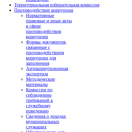
Территориальная избирательная комиссия
Противодействие коррупции
Нормативные
правовые и иные акты
в сфере
противодействия
коррупции
Формы документов,
связанные с
противодействием
коррупции для
заполнения
Антикоррупционная
экспертиза
Методические
материалы
Комиссии по
соблюдению
требований к
служебному
поведению
Сведения о доходах
муниципальных
служащих