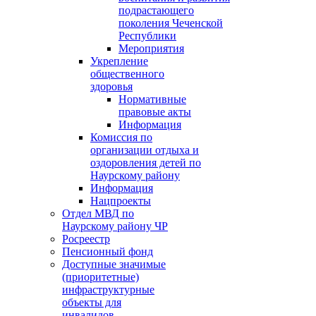
подрастающего
поколения Чеченской
Республики
Мероприятия
Укрепление
общественного
здоровья
Нормативные
правовые акты
Информация
Комиссия по
организации отдыха и
оздоровления детей по
Наурскому району
Информация
Нацпроекты
Отдел МВД по
Наурскому району ЧР
Росреестр
Пенсионный фонд
Доступные значимые
(приоритетные)
инфраструктурные
объекты для
инвалидов.