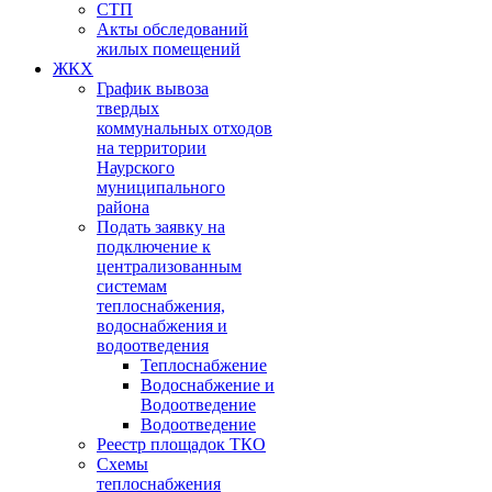
СТП
Акты обследований
жилых помещений
ЖКХ
График вывоза
твердых
коммунальных отходов
на территории
Наурского
муниципального
района
Подать заявку на
подключение к
централизованным
системам
теплоснабжения,
водоснабжения и
водоотведения
Теплоснабжение
Водоснабжение и
Водоотведение
Водоотведение
Реестр площадок ТКО
Схемы
теплоснабжения