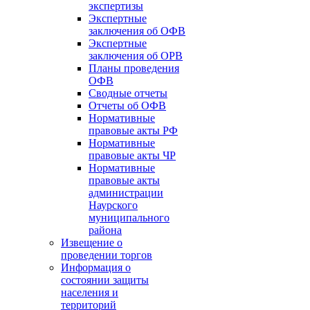
экспертизы
Экспертные
заключения об ОФВ
Экспертные
заключения об ОРВ
Планы проведения
ОФВ
Сводные отчеты
Отчеты об ОФВ
Нормативные
правовые акты РФ
Нормативные
правовые акты ЧР
Нормативные
правовые акты
администрации
Наурского
муниципального
района
Извещение о
проведении торгов
Информация о
состоянии защиты
населения и
территорий