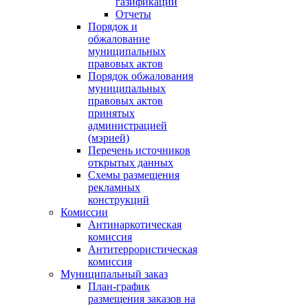
газификации
Отчеты
Порядок и
обжалование
муниципальных
правовых актов
Порядок обжалования
муниципальных
правовых актов
принятых
администрацией
(мэрией)
Перечень источников
открытых данных
Схемы размещения
рекламных
конструкций
Комиссии
Антинаркотическая
комиссия
Антитеррористическая
комиссия
Муниципальный заказ
План-график
размещения заказов на