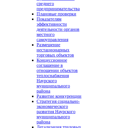
среднего
предпринимательства
Плановые проверки
Показателям
эффективности
деятельности органов
местного
самоуправления
Размещение
нестационарных
торговых объектов
Концессионное
соглашение в
отношении объектов
теплоснабжения
Наурского
муниципального
района
Развитие конкуренции
Стратегия социально-
экономического
развития Наурского
муниципального
района
Легализация трудовых