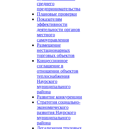
среднего
предпринимательства
Плановые проверки
Показателям
эффективности
деятельности органов
местного
самоуправления
Размещение
нестационарных
торговых объектов
Концессионное
соглашение в
отношении объектов
теплоснабжения
Наурского
муниципального
района
Развитие конкуренции
Стратегия социально-
экономического
развития Наурского
муниципального
района
Легализация трудовых