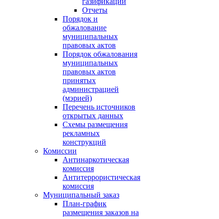
газификации
Отчеты
Порядок и
обжалование
муниципальных
правовых актов
Порядок обжалования
муниципальных
правовых актов
принятых
администрацией
(мэрией)
Перечень источников
открытых данных
Схемы размещения
рекламных
конструкций
Комиссии
Антинаркотическая
комиссия
Антитеррористическая
комиссия
Муниципальный заказ
План-график
размещения заказов на